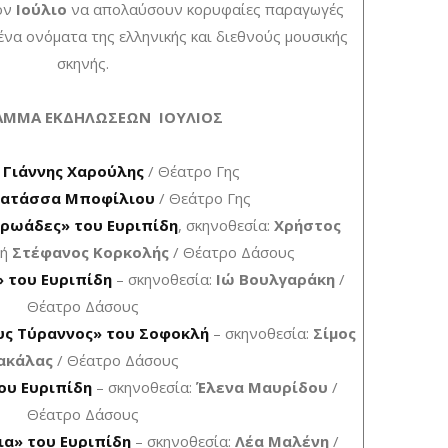
τον
Ιούλιο
να απολαύσουν κορυφαίες παραγωγές
να ονόματα της ελληνικής και διεθνούς μουσικής
σκηνής.
ΑΜΜΑ ΕΚΔΗΛΩΣΕΩΝ
ΙΟΥΛΙΟΣ
:
Γιάννης Χαρούλης
/ Θέατρο Γης
ατάσσα Μποφίλιου
/ Θεάτρο Γης
ρωάδες» του Ευριπίδη
, σκηνοθεσία:
Χρήστος
κή
Στέφανος Κορκολής
/ Θέατρο Δάσους
» του Ευριπίδη
– σκηνοθεσία:
Ιώ Βουλγαράκη
/
Θέατρο Δάσους
υς Τύραννος» του Σοφοκλή
– σκηνοθεσία:
Σίμος
ακάλας
/ Θέατρο Δάσους
ου Ευριπίδη
– σκηνοθεσία:
Έλενα Μαυρίδου
/
Θέατρο Δάσους
α» του Ευριπίδη
– σκηνοθεσία:
Λέα Μαλένη
/