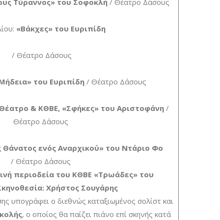
ους Τύραννος» του Σοφοκλή
/ Θέατρο Δάσους
λίου:
«Βάκχες» του Ευριπίδη
/ Θέατρο Δάσους
Μήδεια» του Ευριπίδη
/ Θέατρο Δάσους
 Θέατρο & ΚΘΒΕ, «Σφήκες» του Αριστοφάνη
/
Θέατρο Δάσους
ς Θάνατος ενός Αναρχικού» του Ντάριο Φο
/ Θέατρο Δάσους
ινή περιοδεία του ΚΘΒΕ
«Τρωάδες» του
Σκηνοθεσία: Χρήστος Σουγάρης
ης υπογράφει ο διεθνώς καταξιωμένος σολίστ και
κολής
, ο οποίος θα παίζει πιάνο επί σκηνής κατά