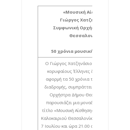
«Μουσική Αίσθηση»
Γιώργος Χατζηνάσιος
Συμφωνική Ορχήστρα Δήμου
Θεσσαλονίκης
50 χρόνια μουσικής διαδρομής
Ο Γιώργος Χατζηνάσιος, ένας από τους
κορυφαίους Έλληνες δημιουργούς, με
αφορμή τα 50 χρόνια της μουσικής του
διαδρομής, συμπράττει με τη Συμφωνική
Ορχήστρα Δήμου Θεσσαλονίκης και
παρουσιάζει μια μοναδική συναυλία με
τίτλο «Μουσική Αίσθηση» στο 4ο Φεστιβάλ
Καλοκαιριού Θεσσαλονίκης, την Παρασκευ
7 Ιουλίου και ώρα 21.00 στο Θέατρο Κήπου