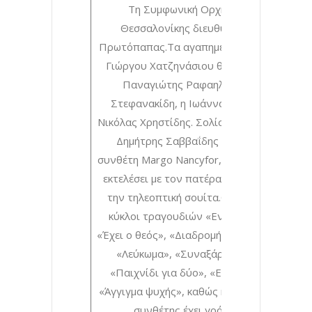
Τη Συμφωνική Ορχήστρα Δήμου
Θεσσαλονίκης διευθύνει ο Γιάννης
Πρωτόπαπας.Τα αγαπημένα τραγούδια το
Γιώργου Χατζηνάσιου θα ερμηνεύσουν ο
Παναγιώτης Ραφαηλίδης, η Μαίρη
Στεφανακίδη, η Ιωάννα Καρανίκα και ο
Νικόλας Χρηστίδης. Σολίστ στο μπουζούκι 
Δημήτρης Σαββαΐδης ενώ η κόρη του
συνθέτη Margo Nancyfor, ως guest solist, θ
εκτελέσει με τον πατέρα της σε δύο πιάνα
την τηλεοπτική σουίτα.Θα ακουστούν οι
κύκλοι τραγουδιών «Ενδέκατη Εντολή»,
«Έχει ο θεός», «Διαδρομή», «Άσπρο Μαύρο»
«Λεύκωμα», «Συναξάρια», «Εικόνες»,
«Παιχνίδι για δύο», «Επίθεση αγάπης»,
«Άγγιγμα ψυχής», καθώς και μουσικές που 
συνθέτης έχει γράψει για τον