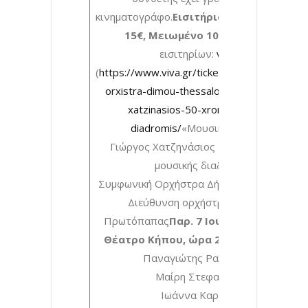
κινηματογράφο.
Εισιτήρια: Γενική είσοδο
15€, Μειωμένο 10€
Προπώληση
εισιτηρίων:
viva.gr
(
https://www.viva.gr/tickets/music/symfoniki
orxistra-dimou-thessalonikis-kai-giorgos-
xatzinasios-50-xronia-mousikis-
diadromis/
«Μουσική Αίσθηση»
Γιώργος Χατζηνάσιος – 50 χρόνια της
μουσικής διαδρομής
Συμφωνική Ορχήστρα Δήμου Θεσσαλονίκη
Διεύθυνση ορχήστρας: Γιάννης
Πρωτόπαπας
Παρ. 7 Ιουλίου, Δημοτικό
Θέατρο Κήπου, ώρα 21.00
Ερμηνεύουν:
Παναγιώτης Ραφαηλίδης
Μαίρη Στεφανακίδη
Ιωάννα Καρανίκα