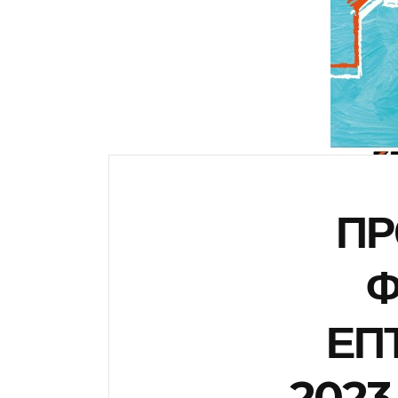
ΠΡ
Φ
ΕΠ
2023 