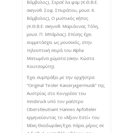
Βόμβολος), Σερσέ λα φαμ (Κ.Θ.Β.Ε.
σκηνοθ. Σοφ. Σπυράτου, μουσ. Κ.
Βόμβολος), Ο μυστικός κήπος
(Κ.Θ.Β.Ε. σκηνοθ. Μαριάννας Τόλη,
μουσ. Π. Μπάρλας). Επίσης έχει
συμμετάσχει ως μουσικός, στην
τηλεοπτική σειρά του Alpha
Ματωμένα χώματα (σκην. Κώστα
Κουτσομύτη).
Έχει συμπράξει με την ορχήστρα
“Original Tiroler Kaiserjagermusik” της
Αυστρίας στο Κονγρέσο του
Innsbruck υπό τον μαέστρο
Oberstleutnant Hannes Apfolteler
ερμηνεύοντας το «Άξιον Εστί» του
Μίκη Θεοδωράκη.Έχει πάρει μέρος σε