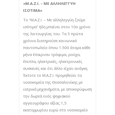
«Μ.Α.Ζ.Ι. – ΜΕ ΑΛΛΗΛΕΓΓΥΗ
ΙΣΟΤΙΜΑ»
Το “Μ.Α.Ζ.Ι. – Με αλληλεγγύη ζούμε
ισότιμα” ήδη μπαίνει στον 10ο χρόνο
της λειτουργίας του. Τα 5 πρώτα
χρόνια διατηρούσε κοινωνικό
παντοπωλείο όπου 1.500 άτομα κάθε
μήνα έπαιρναν τρόφιμα, ρούχα,
έπιπλα, ηλεκτρικές, ηλεκτρονικές
συσκευές και ότι άλλο είχαν ανάγκη.
Έκτοτε το Μ.Α.Ζ.Ι. προμηθεύει τα
νοσοκομεία της Θεσσαλονίκης με
ιατρικά μηχανήματα, με αποκορύφωση
την δωρεά ενός ψηφιακού
αγγειογράφου αξίας 1,5
εκατομμυρίου ευρώ στο νοσοκομείο