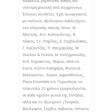
Βαλκάνια, ρεμπέτικα, καθώς και
νεότερη μουσική από σύγχρονους
Έλληνες συνθέτες. Έχει συνεργαστεί
με πολλούς αξιόλογους καλλιτέχνες
την ελληνικής σκηνής όπως: Μ.
Μητσιάς, Αντ. Καλογιάννης, Β.
Λέκκας, Στ. Παχίδης, Δ. Ζερβουδάκης,
Γ. Καζαντζής, Π. Θεοχαρίδης, Μ.
Θωίδου & Drasta, Μ. Χατζημανώλης,
Ανδ. Καρακότας, Μαριώ, Μελίνα
Κανά, Λιζέτα Καλημέρη, Φωτεινή
Βελεσιώτου, Δώρος Δημοσθένους,
Plaza Ensemble κ.α. Περιοδεύει τα
τελευταία 20 χρόνια τραγουδώντας
σε κάθε σχεδόν γωνιά της Ελλάδας
αλλά και το εξωτερικό. (Τουρκία,
Βουλγαρία, Σερβία, Αλβανία, Ισπανία,