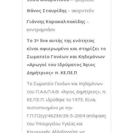
Θάνος Σταυρίδης
– ακορντεόν
Γιάννης Καρακαλπακίδης
–
κοντραμπάσο
Το 3
live
αυτής της ενότητας
ο
είναι αφιερωμένο και στηρίζει το
Σωματείο Γονέων και Κηδεμόνων
«Αρωγοί του Ιδρύματος Άγιος
Δημήτριος» π. ΚΕ.ΠΕ.Π
Το Σωματείο Γονέων και Κηδεμόνων
του Π.Α.Α.Π.Α.Θ. «Άγιος Δημήτριος», π.
ΚΕ.ΠΕ.Π. ιδρύθηκε το 1975. Είναι
πιστοποιημένο με την
Γ.Π.Π2(γ)/46236/26-5-2004 απόφαση
του Υπουργείου Υγείας και
Κοινωνικής Αλληλεγγύης ως