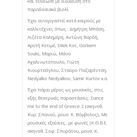
και τελείωσε με ειδίκευση στο
παραδοσιακό βιολί.
Έχει συνεργαστεί κατά καιρούς με
καλλιτέχνες όπως : Δημήτρη Μπάση,
Λιζέτα Καλημέρη, Αντώνη Βαρδή,
Αρετή Κετιμέ, Dilek Koc, Gorkem
Soulis, Μαριώ, Μάνο
Αχαλινωτόπουλο, Γιώτη
Κιουρτσόγλου, Σταύρο Παζαρέντση,
Nedyalko Nedyalkov, Samir Kurtov κ.α.
Έχει πάρει μέρος ως μουσικός, στις
εξής θεατρικές παραστάσεις: Dance
me to the end of Greece 2 (σκηνοθ.
Κυρ. Σπανού, μουσ. Κ. Βόμβολος), Με
μουσικές εξαίσιες…με φωνές (Κ.Θ.Β.Ε.
σκηνοθ. Σοφ. Σπυράτου, μουσ. Κ.