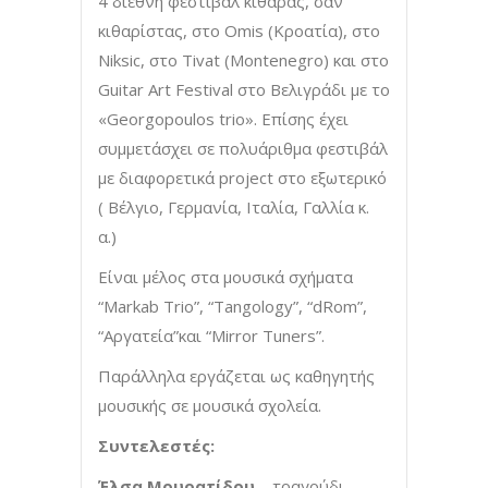
4 διεθνή φεστιβάλ κιθάρας, σαν
κιθαρίστας, στο Omis (Κροατία), στο
Niksic, στο Tivat (Montenegro) και στο
Guitar Art Festival στο Βελιγράδι με το
«Georgopoulos trio». Επίσης έχει
συμμετάσχει σε πολυάριθμα φεστιβάλ
με διαφορετικά project στο εξωτερικό
( Βέλγιο, Γερμανία, Ιταλία, Γαλλία κ.
α.)
Είναι μέλος στα μουσικά σχήματα
“Markab Trio”, “Tangology”, “dRom”,
“Aργατεία”και “Mirror Tuners”.
Παράλληλα εργάζεται ως καθηγητής
μουσικής σε μουσικά σχολεία.
Συντελεστές:
Έλσα Μουρατίδου
– τραγούδι