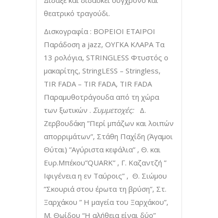
θεατρικό τραγούδι.
Δισκογραφία : ΒΟΡΕΙΟΙ ΕΤΑΙΡΟΙ
Παράδοση a jazz, ΟΥΓΚΑ ΚΛΑΡΑ Τα
13 ρολόγια, STRINGLESS Φτυστός ο
μακαρίτης, StringLESS – Stringless,
TIR FADA – TIR FADA, TIR FADA
Παραμυθοτράγουδα από τη χώρα
των ξωτικών .
Συμμετοχές:
Δ.
Ζερβουδάκη ”Περί μπάζων και λοιπών
απορριμάτων”, Στάθη Παχίδη (Άγαμοι
Θύται) ”Αγύριστα κεφάλια” , Θ. και
Ευρ.Μπέκου”QUARK” , Γ. Καζαντζή ”
Ιφιγένεια η εν Ταύροις” , Θ. Σιώμου
”Σκουριά στου έρωτα τη βρύση”, Στ.
Ξαρχάκου ” Η μαγεία του Ξαρχάκου”,
M. Θωίδου “Η αλήθεια είναι δύο”