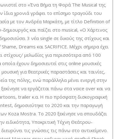
ωνιστεί στο «Ένα Βήμα τη Φορά The Musical της
 ίδια χρονιά γράφει το επίσημο τραγούδι του
σία με τον Ανδρέα Μαρκάτη, με τίτλο Definition of
ν-δημιουργός και παίζει στο musical, «Ο Χάρτινος
ημοσιεύσει 3 νέα single σε δικούς της στίχους και
f Shame, Dreams και SACRIFICE. Μέχρι σήμερα έχει
ι στίχους/ μελωδίες για περισσότερα από 100
 οποία έχουν δημοσιευτεί στις online μουσικές
 μουσική για θεατρικές παραστάσεις και ταινίες,
δεία της πόλης, ενώ παράλληλα μένει ενεργή στην
ξεκίνησε να εργάζεται πάνω στα voice over και να
rtoons, trailer κ.α. Η πιο πρόσφατη δισκογραφική
ontest, δημοσιεύτηκε το 2020 και την παραγωγή
των Koza Mostra. Το 2020 ξεκίνησε να σπουδάζει
ην ειδικότητα, Υποκριτική Τέχνη Θεάτρου-
ιευρύνει τις γνώσεις τις πάνω στο αντικείμενο.
ontent Manager στον ραδιοφωνικό σταθμό Shook