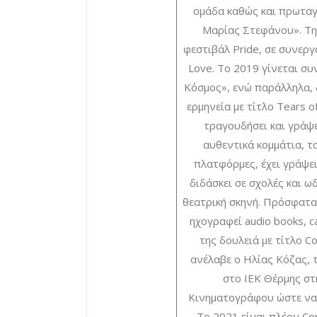
ομάδα καθώς και πρωταγ
Μαρίας Στεφάνου». Την
φεστιβάλ Pride, σε συνεργα
Love. Το 2019 γίνεται συ
Κόσμος», ενώ παράλληλα, δ
ερμηνεία με τίτλο Tears o
τραγουδήσει και γράψε
αυθεντικά κομμάτια, τα
πλατφόρμες, έχει γράψει
διδάσκει σε σχολές και ω
θεατρική σκηνή. Πρόσφατα 
ηχογραφεί audio books, ca
της δουλειά με τίτλο C
ανέλαβε ο Ηλίας Κόζας, 
στο ΙΕΚ Θέρμης στ
Κινηματογράφου ώστε να δ
Το 2021 είναι πλέον C