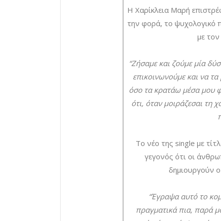
Η Χαρίκλεια Μαρή επιστρέφ
την φορά, το ψυχολογικό 
με τον
“Ζήσαμε και ζούμε μία δύσ
επικοινωνούμε και να τα
όσο τα κρατάω μέσα μου φ
ότι, όταν μοιράζεσαι τη χ
Το νέο της single με τίτλ
γεγονός ότι οι άνθρω
δημιουργούν ο 
“Έγραψα αυτό το κομ
πραγματικά πια, παρά 