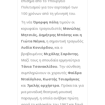
επίσημα από το Υπουργείο
Πολιτισμού για τον εορτασμό των
100 χρόνων από τη γέννησή του.
Tη νέα
Όμορφη πόλη
τιμούν οι
κορυφαίοι τραγουδιστές
Μανώλης
Μητσιάς, Δημήτρης Μπάσης και η
Γιώτα Νέγκα,
η σημαντική τραγωδός
Λυδία Κονιόρδου,
και ο
βραβευμένος
Μιχάλης Σαράντης.
Μαζί τους η σπουδαία ερμηνεύτρια
Τάνια Τσανακλίδου.
Την σύνθεση
συμπληρώνουν οι χορευτές
Φαίδρα
Νταϊόγλου, Κωστής Τσιαμάγκας
και
7μελής ορχήστρα.
Πρόκειται για
μια μοναδική θεατρική-μουσική
παραγωγή, η οποία ανέβηκε πρώτη
φορά το καλοκαίρι του 1962 και ξανά