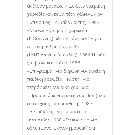
άνθισαν ματαίως..» Δοκίμιο για μικτή
χορωδία και κουιντέτο χάλκινων (Α.
Εμπειρίκος – Ν.Βαλαωρίτης). 1984
«Μάσκες» για μικτή χορωδία
(Κ.Ουράνης). «Στην κόχη αυτή» για
δίφωνη ανδρική χορωδία
(Ι.Μ.Παναγιωτόπουλος). 1986 Ντούο
για βιολί και πιάνο. 1986
«Επίγραμμα» για δίφωνη γυναικεία ή
παιδική χορωδία. «Νιότη» για
τετράφωνη ανδρική χορωδία.
«Προσδοκία» για μικτή χορωδία (όλα
σε στίχους του συνθέτη). 1987
«Ανταύγειες» για κουιντέτο
πνευστών. 1988 «Εν κινήσει» για
σόλο πιάνο. Σκηνική μουσική στη