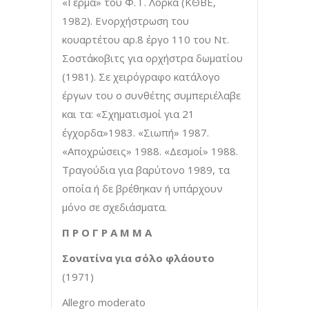
«Γέρμα» του Φ. Γ. Λόρκα (ΚΘΒΕ,
1982). Ενορχήστρωση του
κουαρτέτου αρ.8 έργο 110 του Ντ.
Σοστάκοβιτς για ορχήστρα δωματίου
(1981). Σε χειρόγραφο κατάλογο
έργων του ο συνθέτης συμπεριέλαβε
και τα: «Σχηματισμοί για 21
έγχορδα»1983. «Σιωπή» 1987.
«Αποχρώσεις» 1988. «Δεσμοί» 1988.
Τραγούδια για βαρύτονο 1989, τα
οποία ή δε βρέθηκαν ή υπάρχουν
μόνο σε σχεδιάσματα.
Π Ρ Ο Γ Ρ Α Μ Μ Α
Σονατίνα για σόλο φλάουτο
(1971)
Allegro moderato