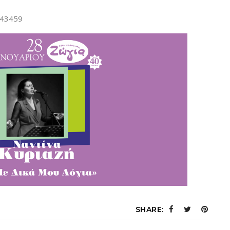
243459
SHARE: