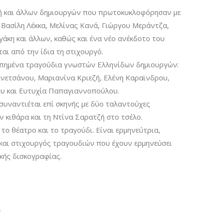
ή και άλλων δημιουργών που πρωτοκυκλοφόρησαν με
 Βασίλη Λέκκα, Μελίνας Κανά, Γιώργου Μεράντζα,
άκη και άλλων, καθώς και ένα νέο ανέκδοτο του
ι από την ίδια τη στιχουργό.
απημένα τραγούδια γνωστών Ελληνίδων δημιουργών:
ενετσάνου, Μαριανίνα Κριεζή, Ελένη Καραϊνδρου,
υ και Ευτυχία Παπαγιαννοπούλου.
συναντιέται επί σκηνής με δύο ταλαντούχες
ν κιθάρα και τη Ντίνα Σαρατζή στο τσέλο.
το θέατρο και το τραγούδι. Είναι ερμηνεύτρια,
 και στιχουργός τραγουδιών που έχουν ερμηνεύσει
ικής δισκογραφίας.
α