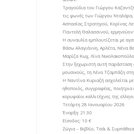
Τραγούδια του Γιώργου Καζαντζ
τις φωνές των Γιώργου Νταλάρα,
Ασπασίας Στρατηγού, Κορίνας Λεγ
Παντελή Θαλασσινού, ερμηνεύοντα
Η συναυλία εμπλουτίζεται με αγ
Βάσω Αλαγιάννη, Αρλέτα, Νένα Β
Μαρίζα Κωχ, Λίνα Νικολακοπούλο
Στην ξεχωριστή αυτή παράσταση 
μουσικούς, τη Λένα Τζαμπάζη στη
Η Ναντίνα Κυριαζή ασχολείται με 
ηθοποιός, συγγραφέας, ποιήτρια
κορυφαίοι καλλιτέχνες της ελλην
Τετάρτη 28 Ιανουαρίου 2026
Έναρξη: 21:30
Είσοδος: 10 €
Ζώγια – Βιβλίο, Τσάι & Συμπάθει