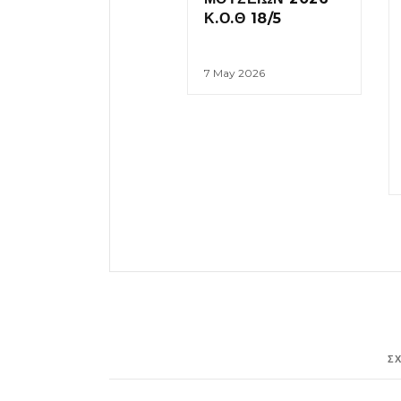
Κ.Ο.Θ 18/5
7 May 2026
Σ