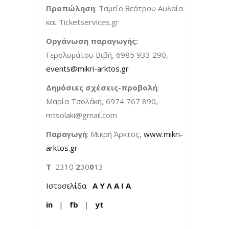
Προπώληση
: Ταμείο θεάτρου Αυλαία
και Ticketservices.gr
Οργάνωση παραγωγής:
Γερολυμάτου Βιβή, 6985 933 290,
events@mikri-arktos.gr
Δημόσιες σχέσεις-προβολή
:
Μαρία Τσολάκη, 6974 767 890,
mtsolaki@gmail.com
Παραγωγή
: Μικρή Άρκτος,
www.mikri-
arktos.gr
T
2310
2
30
0
13
Ιστοσελ
ί
δα
Α Υ Λ Α Ι Α
in
|
fb
|
yt