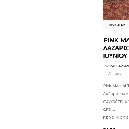
ΜΟΥΣΙΚΗ
PINK MA
ΛΑΖΑΡΙΣ
ΙΟΥΝΙΟΥ
by
ΚΑΤΕΡΙΝΑ ΧΑ
1.56k
Pink Martini
Λαζαριστών 
συγκρότημα π
από
READ MORE