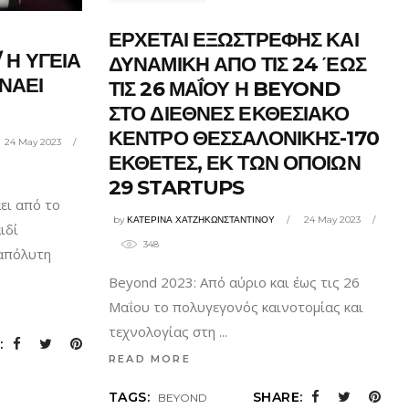
ΕΡΧΕΤΑΙ ΕΞΩΣΤΡΕΦΗΣ ΚΑΙ
/ Η ΥΓΕΙΑ
ΔΥΝΑΜΙΚΗ ΑΠΟ ΤΙΣ 24 ΈΩΣ
ΝΑΕΙ
ΤΙΣ 26 ΜΑΪ́ΟΥ Η BEYOND
ΣΤΟ ΔΙΕΘΝΕΣ ΕΚΘΕΣΙΑΚΟ
ΚΕΝΤΡΟ ΘΕΣΣΑΛΟΝΙΚΗΣ-170
24 May 2023
ΕΚΘΕΤΕΣ, ΕΚ ΤΩΝ ΟΠΟΙΩΝ
29 STARTUPS
ει από το
by
ΚΑΤΕΡΙΝΑ ΧΑΤΖΗΚΩΝΣΤΑΝΤΙΝΟΥ
24 May 2023
ιδί
348
απόλυτη
Beyond 2023: Από αύριο και έως τις 26
Μαΐου το πολυγεγονός καινοτομίας και
τεχνολογίας στη
:
READ MORE
TAGS:
SHARE:
BEYOND