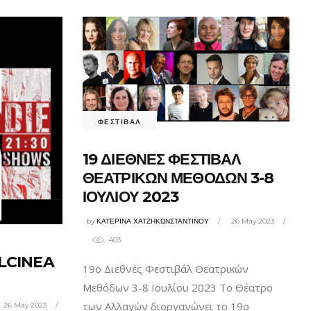
ΦΕΣΤΙΒΑΛ
19 ΔΙΕΘΝΕΣ ΦΕΣΤΙΒΑΛ
ΘΕΑΤΡΙΚΩΝ ΜΕΘΟΔΩΝ 3-8
ΙΟΥΛΙΟΥ 2023
by
ΚΑΤΕΡΙΝΑ ΧΑΤΖΗΚΩΝΣΤΑΝΤΙΝΟΥ
26 May 2023
403
LCINEA
19ο Διεθνές Φεστιβάλ Θεατρικών
Μεθόδων 3-8 Ιουλίου 2023 Το Θέατρο
των Αλλαγών διοργανώνει το 19ο
26 May 2023