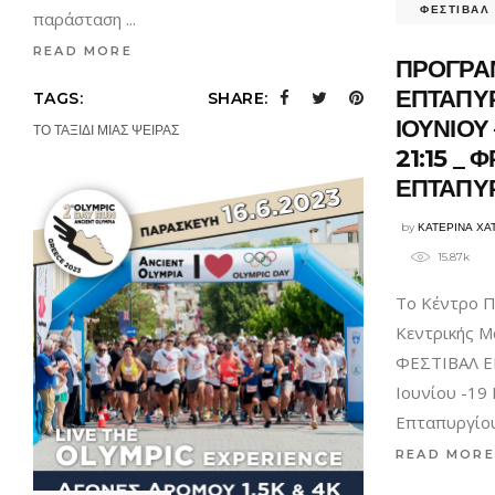
ΦΕΣΤΙΒΑΛ
παράσταση
READ MORE
ΠΡΟΓΡΑ
ΕΠΤΑΠΥΡ
TAGS:
SHARE:
ΙΟΥΝΙΟΥ 
ΤΟ ΤΑΞΙΔΙ ΜΙΑΣ ΨΕΙΡΑΣ
21:15 _ 
ΕΠΤΑΠΥ
by
ΚΑΤΕΡΙΝΑ ΧΑ
15.87k
Το Κέντρο Π
Κεντρικής Μ
ΦΕΣΤΙΒΑΛ Ε
Ιουνίου -19
Επταπυργίο
READ MORE