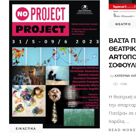
ΘΕΑΤΡΟ
ΒΑΣΤΑ Π
ΘΕΑΤΡΙ
ARTΟΠΟΙ
ΣΟΦΟΥΛ
by
ΚΑΤΕΡΙΝΑ ΧΑ
1.03k
Η θεατρική 
την σπαρταρ
Πατέρα» σε 
Χαρέλα,
ΕΙΚΑΣΤΙΚΑ
READ MORE