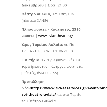
Δεκεμβρίου
| Ώρα : 21.00
Θέατρο
Αυλαία
,
Τσιμισκή 136
(πλατεία ΧΑΝΘ)
Πληροφορίες – Κρατήσεις: 2310
230013 |
www.avlaiatheater.gr
Ώρες Ταμείου Αυλαία:
Δε-Πα
17.30-21.30, Σα-Κυ 9.30-21.30
Εισιτήρια:
17 ευρώ (κανονικό), 14
ευρώ (μειωμένο – άνεργοι, φοιτητές,
μαθητές, άνω των 65)
Προπώληση:
Μέσω
https://www.ticketservices.gr/event/omo
zoi-theatro-avlaia/
και στο Ταμείο
του θεάτρου Αυλαία