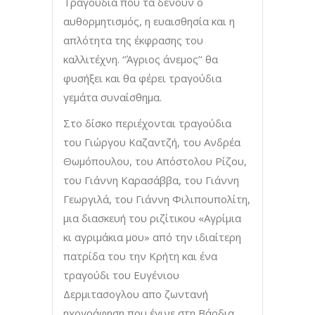
Τραγούδια που τα δένουν ο
αυθορμητισμός, η ευαισθησία και η
απλότητα της έκφρασης του
καλλιτέχνη. ‘’Άγριος άνεμος’’ θα
φυσήξει και θα φέρει τραγούδια
γεμάτα συναίσθημα.
Στο δίσκο περιέχονται τραγούδια
του Γιώργου Καζαντζή, του Ανδρέα
Θωμόπουλου, του Απόστολου Ρίζου,
του Γιάννη Καρασάββα, του Γιάννη
Γεωργιλά, του Γιάννη Φιλιπουπολίτη,
μια διασκευή του ριζίτικου «Αγρίμια
κι αγριμάκια μου» από την ιδιαίτερη
πατρίδα του την Κρήτη και ένα
τραγούδι του Ευγένιου
Δερμιτασογλου απο ζωντανή
ηχογράφηση που έγινε στη Βάρδια,