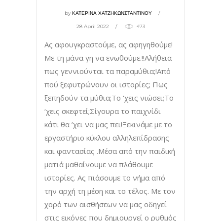
by
ΚΑΤΕΡΙΝΑ ΧΑΤΖΗΚΩΝΣΤΑΝΤΙΝΟΥ
28 April 2022
473
Ας αφουγκραστούμε, ας αφηγηθούμε!
Με τη μάνα γη να ενωθούμε.!!Αλήθεια
πως γεννιούνται τα παραμύθια;!Από
πού ξεφυτρώνουν οι ιστορίες; Πως
ξεπηδούν τα μύθια;To ‘χεις νιώσει;Το
‘χεις σκεφτεί;Σίγουρα το παιχνίδι
κάτι θα ’χει να μας πει!Ξεκινάμε με το
εργαστήριο κύκλου αλληλεπίδρασης
και φαντασίας .Μέσα από την παιδική
ματιά μαθαίνουμε να πλάθουμε
ιστορίες. Ας πιάσουμε το νήμα από
την αρχή τη μέση και το τέλος. Με τον
χορό των αισθήσεων να μας οδηγεί
στις εικόνες που δημιουργεί ο ρυθμός