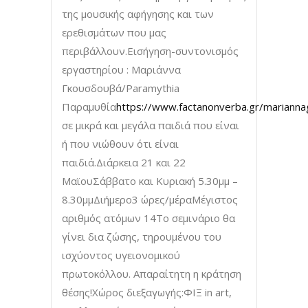
της μουσικής αφήγησης και των
ερεθισμάτων που μας
περιβάλλουν.Εισήγηση-συντονισμός
εργαστηρίου : Μαριάννα
Γκουσδουβά/Paramythia
Παραμυθία
https://www.factanonverba.gr/mariann
σε μικρά και μεγάλα παιδιά που είναι
ή που νιώθουν ότι είναι
παιδιά.Διάρκεια 21 και 22
ΜαϊουΣάββατο και Κυριακή 5.30μμ –
8.30μμΔιήμερο3 ώρες/μέραΜέγιστος
αριθμός ατόμων 14Το σεμινάριο θα
γίνει δια ζώσης, τηρουμένου του
ισχύοντος υγειονομικού
πρωτοκόλλου. Απαραίτητη η κράτηση
θέσης!Χώρος διεξαγωγής:ΦΙΞ in art,