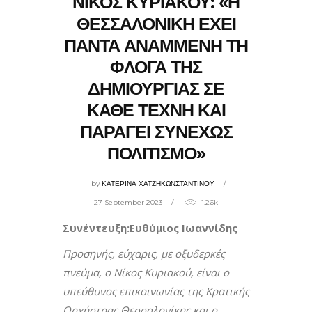
ΝΙΚΟΣ ΚΥΡΙΑΚΟΥ: «Η
ΘΕΣΣΑΛΟΝΙΚΗ ΕΧΕΙ
ΠΑΝΤΑ ΑΝΑΜΜΕΝΗ ΤΗ
ΦΛΟΓΑ ΤΗΣ
ΔΗΜΙΟΥΡΓΙΑΣ ΣΕ
ΚΑΘΕ ΤΕΧΝΗ ΚΑΙ
ΠΑΡΑΓΕΙ ΣΥΝΕΧΩΣ
ΠΟΛΙΤΙΣΜΟ»
by
ΚΑΤΕΡΙΝΑ ΧΑΤΖΗΚΩΝΣΤΑΝΤΙΝΟΥ
27 September 2023
1.26k
Συνέντευξη:Ευθύμιος Ιωαννίδης
Προσηνής, εύχαρις, με οξυδερκές
πνεύμα, ο Νίκος Κυριακού, είναι ο
υπεύθυνος επικοινωνίας της Κρατικής
Ορχήστρας Θεσσαλονίκης και ο