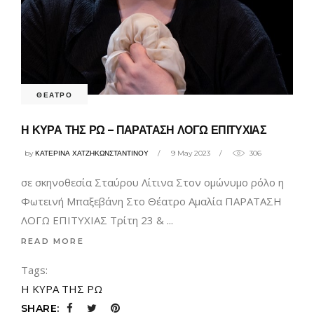
ΘΕΑΤΡΟ
Η ΚΥΡΑ ΤΗΣ ΡΩ – ΠΑΡΑΤΑΣΗ ΛΟΓΩ ΕΠΙΤΥΧΙΑΣ
by
ΚΑΤΕΡΙΝΑ ΧΑΤΖΗΚΩΝΣΤΑΝΤΙΝΟΥ
9 May 2023
306
σε σκηνοθεσία Σταύρου Λίτινα Στον ομώνυμο ρόλο η
Φωτεινή Μπαξεβάνη Στο Θέατρο Αμαλία ΠΑΡΑΤΑΣΗ
ΛΟΓΩ ΕΠΙΤΥΧΙΑΣ Τρίτη 23 &
READ MORE
Tags:
Η ΚΥΡΑ ΤΗΣ ΡΩ
SHARE: