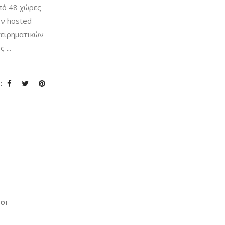
από 48 χώρες
ν hosted
χειρηματικών
υς
:
ΟΙ