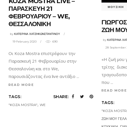
KOZA MOSTRA LIVE –
ΠΑΡΑΣΚΕΥΗ 21
ΜΟΥΣΙΚΗ
ΦΕΒΡΟΥΑΡΙΟΥ – WE,
ΓΙΩΡΓΟΣ
ΘΕΣΣΑΛΟΝΙΚΗ
ΖΩΗ ΜΟ
by
ΚΑΤΕΡΙΝΑ ΧΑΤΖΗΚΩΝΣΤΑΝΤΙΝΟΥ
by
ΚΑΤΕΡΙΝΑ ΧΑ
19 February 2020
690
28 September 
Οι Koza Mostra επιστρέφουν την
«Η ζωή μου γ
Παρασκευή 21 Φεβρουαρίου στην
τρίτης δισκ
Θεσσαλονίκη και στο We,
τραγουδοποι
παρουσιάζοντας ένα live αντάξιο
που
READ MORE
READ MORE
TAGS:
SHARE:
TAGS:
,
"KOZA MOSTRA"
WE
"KOZA MOSTR
ΖΩΗ ΜΟΥ ΓΕΛΑ
,
ΚΟΥΚΑΚΗ
ΓΙΑ