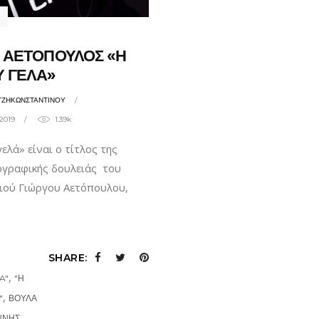
 ΑΕΤΟΠΟΥΛΟΣ «Η
Υ ΓΕΛΑ»
ΤΖΗΚΩΝΣΤΑΝΤΙΝΟΥ
2019
1.39k
ελά» είναι ο τίτλος της
ογραφικής δουλειάς του
ού Γιώργου Αετόπουλου,
SHARE:
,
A"
"Η
,
"
ΒΟΥΛΑ
ΝΝΗΣ