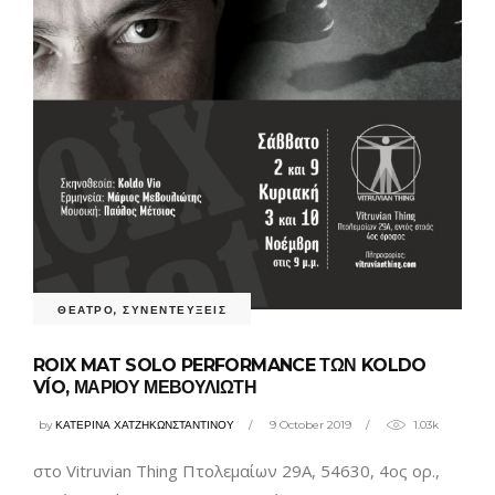
ΘΕΑΤΡΟ
,
ΣΥΝΕΝΤΕΥΞΕΙΣ
ROIX MAT SOLO PERFORMANCE ΤΩΝ KOLDO
VÍO, ΜΑΡΙΟΥ ΜΕΒΟΥΛΙΩΤΗ
by
ΚΑΤΕΡΙΝΑ ΧΑΤΖΗΚΩΝΣΤΑΝΤΙΝΟΥ
9 October 2019
1.03k
στο Vitruvian Thing Πτολεμαίων 29Α, 54630, 4ος ορ.,