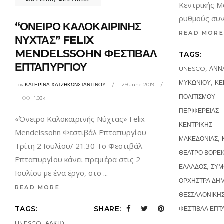
Κεντρικής Μ
ρυθμούς συ
“ΟΝΕΙΡΟ ΚΑΛΟΚΑΙΡΙΝΗΣ
READ MORE
ΝΥΧΤΑΣ” FELIX
MENDELSSOHN ΦΕΣΤΙΒΑΛ
TAGS:
ΕΠΤΑΠΥΡΓΙΟΥ
,
UNESCO
ΑΝΝ
,
ΜΥΚΩΝΙΟΥ
ΚΕ
by
ΚΑΤΕΡΙΝΑ ΧΑΤΖΗΚΩΝΣΤΑΝΤΙΝΟΥ
29 June 2019
ΠΟΛΙΤΙΣΜΟΥ
1.03k
ΠΕΡΙΦΕΡΕΙΑΣ
«Όνειρο Καλοκαιρινής Νύχτας» Felix
ΚΕΝΤΡΙΚΗΣ
Mendelssohn Φεστιβάλ Επταπυργίου
,
ΜΑΚΕΔΟΝΙΑΣ
Τρίτη 2 Ιουλίου/ 21.30 Το Φεστιβάλ
ΘΕΑΤΡΟ ΒΟΡΕΙ
Επταπυργίου κάνει πρεμιέρα στις 2
,
ΕΛΛΑΔΟΣ
ΣΥΜ
Ιουλίου με ένα έργο, στο
ΟΡΧΗΣΤΡΑ ΔΗ
READ MORE
ΘΕΣΣΑΛΟΝΙΚΗ
TAGS:
SHARE:
ΦΕΣΤΙΒΑΛ ΕΠΤ
,
UNESCO
ΑΛΚΗΣ