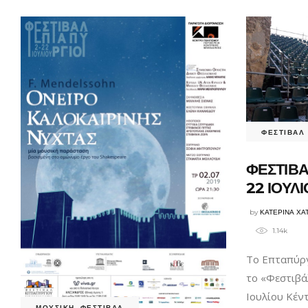
ΦΕΣΤΙΒΑΛ
ΦΕΣΤΙΒΑ
22 ΙΟΥΛΙ
by
ΚΑΤΕΡΙΝΑ ΧΑ
1.14k
Το Επταπύργ
το «Φεστιβά
Ιουλίου Κέν
ΜΟΥΣΙΚΗ
,
ΦΕΣΤΙΒΑΛ