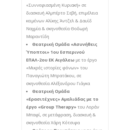
«Συννεφιασμένη Κυριακή» σε
διασκευή Αλμπέρτο Σεβή, επιμέλεια
κειμένων Αλίκης Άντζελ & Δαυίδ
Ναχμία & σκηνοθεσία Θοδωρή
Μαραντίδη
Θεατρική Ομάδα «Ασυνήθεις
Ύποπτοι» 1ου Εσπερινού
ΕΠΑΛ-2ου ΕΚ Αιγάλεω
με το έργο
«Μικρές ιστορίες φόνων» του
Παναγιώτη Μπρατάκου, σε
σκηνοθεσία Αλέξανδρου Γιάγκα
Θεατρική Ομάδα
«Ερασιτέχνες» Αμαλιάδας με το
έργο «Group Therapy»
του Λοράν
Μπαφί, σε μετάφραση, διασκευή &
σκηνοθεσία Χάρη Κότσιφα