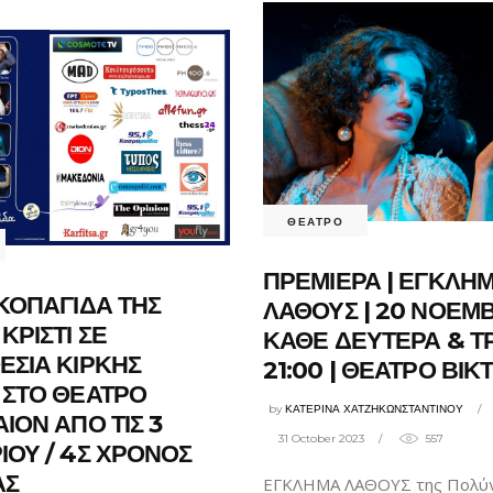
ΘΕΑΤΡΟ
ΠΡΕΜΙΕΡΑ | ΕΓΚΛΗ
ΚΟΠΑΓΙΔΑ ΤΗΣ
ΛΑΘΟΥΣ | 20 ΝΟΕΜΒ
ΚΡΙΣΤΙ ΣΕ
ΚΑΘΕ ΔΕΥΤΕΡΑ & ΤΡ
ΣΙΑ ΚΙΡΚΗΣ
21:00 | ΘΕΑΤΡΟ ΒΙΚ
 ΣΤΟ ΘΕΑΤΡΟ
by
ΚΑΤΕΡΙΝΑ ΧΑΤΖΗΚΩΝΣΤΑΝΤΙΝΟΥ
ΙΟΝ ΑΠΟ ΤΙΣ 3
31 October 2023
557
ΟΥ / 4Σ ΧΡΟΝΟΣ
ΑΣ
ΕΓΚΛΗΜΑ ΛΑΘΟΥΣ της Πολύ