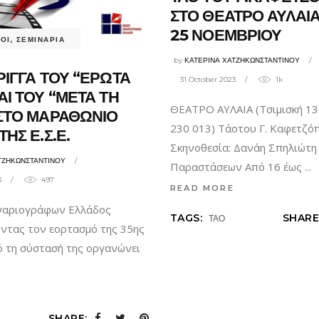
ΣΤΟ ΘΕΑΤΡΟ ΑΥΛΑΙΑ
25 ΝΟΕΜΒΡΙΟΥ
ΟΙ
,
ΣΕΜΙΝΑΡΙΑ
by
ΚΑΤΕΡΙΝΑ ΧΑΤΖΗΚΩΝΣΤΑΝΤΙΝΟΥ
ΡΙΓΓΑ ΤΟΥ “ΕΡΩΤΑ
31 October 2023
1k
ΑΙ ΤΟΥ “ΜΕΤΑ ΤΗ
ΘΕΑΤΡΟ ΑΥΛΑΙΑ (Τσιμισκή 136
ΣΤΟ ΜΑΡΑΘΩΝΙΟ
230 013) Τάοτου Γ. Καφετζό
ΗΣ Ε.Σ.Ε.
Σκηνοθεσία: Δανάη Σπηλιώτη
ΤΖΗΚΩΝΣΤΑΝΤΙΝΟΥ
Παραστάσεων Από 16 έως
3
497
READ MORE
ναριογράφων Ελλάδος
TAGS:
SHARE
ΤΑΟ
ντας τον εορτασμό της 35ης
ό τη σύστασή της οργανώνει
SHARE: