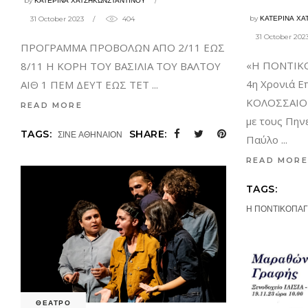
by
ΚΑΤΕΡΙΝΑ ΧΑΤΖΗΚΩΝΣΤΑΝΤΙΝΟΥ
by
ΚΑΤΕΡΙΝΑ ΧΑ
31 October 2023
404
31 October 202
ΠΡΟΓΡΑΜΜΑ ΠΡΟΒΟΛΩΝ ΑΠΟ 2/11 ΕΩΣ
«Η ΠΟΝΤΙΚΟΠ
8/11 Η ΚΟΡΗ ΤΟΥ ΒΑΣΙΛΙΑ ΤΟΥ ΒΑΛΤΟΥ
4η Χρονιά Ε
ΑΙΘ 1 ΠΕΜ ΔΕΥΤ ΕΩΣ ΤΕΤ
ΚΟΛΟΣΣΑΙΟΝ
READ MORE
με τους Πην
TAGS:
SHARE:
ΣΙΝΕ ΑΘΗΝΑΙΟΝ
Παύλο
READ MORE
TAGS:
Η ΠΟΝΤΙΚΟΠΑΓ
ΘΕΑΤΡΟ