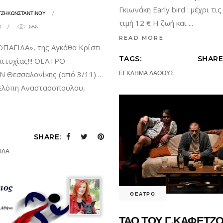
Γκιωνάκη Early bird : μέχρι τ
ΤΖΗΚΩΝΣΤΑΝΤΙΝΟΥ
τιμή 12 € Η ζωή και
3
686
READ MORE
ΑΓΙΔΑ», της Αγκάθα Κρίστι
TAGS:
SHARE
πιτυχίας!!! ΘΕΑΤΡΟ
 Θεσσαλονίκης (από 3/11) …
ΕΓΚΛΗΜΑ ΛΑΘΟΥΣ
ελόπη Αναστασοπούλου,
SHARE:
ΙΔΑ
ΘΕΑΤΡΟ
ΤΑΟ ΤΟΥ Γ.ΚΑΦΕΤΖ