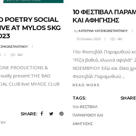
10 ΦΕΣΤΙΒΑΛ ΠΑΡΑ
D POETRY SOCIAL
ΚΑΙ ΑΦΗΓΗΣΗΣ
IVE AT MYLOS SKG
by
ΚΑΤΕΡΙΝΑ ΧΑΤΖΗΚΩΝΣΤΑΝΤΙΝΟΥ
2023
31 October 2023
481
ΤΖΗΚΩΝΣΤΑΝΤΙΝΟΥ
10ο Φεστιβάλ Παραμυθιού κα
3
382
"Ρίζα βαθιά, κλωνιά αψηλά!" 
TONE PRODUCTIONS &
ΝΟΕΜΒΡΙΟΥ Εδώ και δέκα χρ
oudly present:THE BAD
Φεστιβάλ Παραμυθιού
AL CLUB live! ΜΥΛΟΣ CLUB
READ MORE
TAGS:
SHARE
10ο ΦΕΣΤΙΒΑΛ
SHARE:
ΠΑΡΑΜΥΘΙΟΥ ΚΑΙ
TRY
ΑΦΗΓΗΣΗΣ