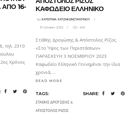
ΑΠΟΣΤΟΛΟΣ ΡΙΖΟΣ
 ΑΠΟ 16-
ΚΑΦΩΔΕΙΟ ΕΛΛΗΝΙΚΟ
by
ΚΑΤΕΡΙΝΑ ΧΑΤΖΗΚΩΝΣΤΑΝΤΙΝΟΥ
31 October 2023
540
Στάθης Δρογώσης & Απόστολος Ρίζος
, τηλ. 2310
«Στο Ύψος των Περιστάσεων»
πουλου
ΠΑΡΑΣΚΕΥΗ 3 ΝΟΕΜΒΡΙΟΥ 2023
 2ος Χρόνος
Καφωδείο Ελληνικό Γεννημένοι την ίδια
χρονιά,
READ MORE
:
TAGS:
SHARE:
ΣΤΑΘΗΣ ΔΡΟΓΩΣΗΣ &
ΑΠΟΣΤΟΛΟΣ ΡΙΖΟΣ