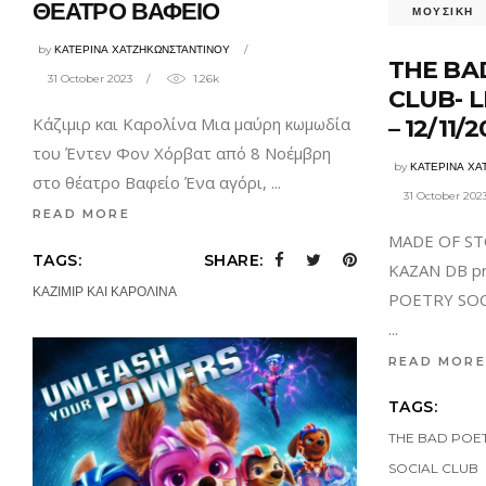
ΘΕΑΤΡΟ ΒΑΦΕΙΟ
ΜΟΥΣΙΚΗ
by
ΚΑΤΕΡΙΝΑ ΧΑΤΖΗΚΩΝΣΤΑΝΤΙΝΟΥ
THE BA
31 October 2023
1.26k
CLUB- L
Κάζιμιρ και Καρολίνα Μια μαύρη κωμωδία
– 12/11/
του Έντεν Φον Χόρβατ από 8 Νοέμβρη
by
ΚΑΤΕΡΙΝΑ ΧΑ
στο θέατρο Βαφείο Ένα αγόρι,
31 October 202
READ MORE
MADE OF S
TAGS:
SHARE:
KAZAN DB pr
ΚΑΖΙΜΙΡ ΚΑΙ ΚΑΡΟΛΙΝΑ
POETRY SOCI
READ MORE
TAGS:
THE BAD POE
SOCIAL CLUB