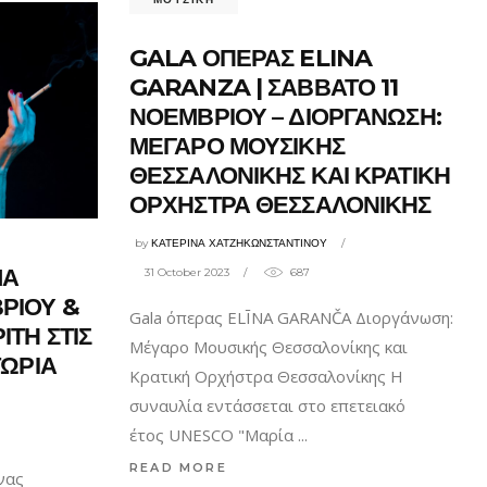
GALA ΟΠΕΡΑΣ ELINA
GARANZA | ΣΑΒΒΑΤΟ 11
ΝΟΕΜΒΡΙΟΥ – ΔΙΟΡΓΑΝΩΣΗ:
ΜΕΓΑΡΟ ΜΟΥΣΙΚΗΣ
ΘΕΣΣΑΛΟΝΙΚΗΣ ΚΑΙ ΚΡΑΤΙΚΗ
ΟΡΧΗΣΤΡΑ ΘΕΣΣΑΛΟΝΙΚΗΣ
by
ΚΑΤΕΡΙΝΑ ΧΑΤΖΗΚΩΝΣΤΑΝΤΙΝΟΥ
ΜΑ
31 October 2023
687
ΡΙΟΥ &
Gala όπερας ELĪNA GARANČA Διοργάνωση:
ΙΤΗ ΣΤΙΣ
Μέγαρο Μουσικής Θεσσαλονίκης και
ΤΩΡΙΑ
Κρατική Ορχήστρα Θεσσαλονίκης H
συναυλία εντάσσεται στο επετειακό
έτος UNESCO "Μαρία
READ MORE
νας