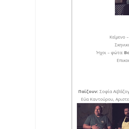
Κείμενο 
Σκηνικ
Ήχοι – φώτα:
Βα
Επικο
Παίζουν:
Σοφία Αϊβάζο
Εύα Καντούρου, Αριστε