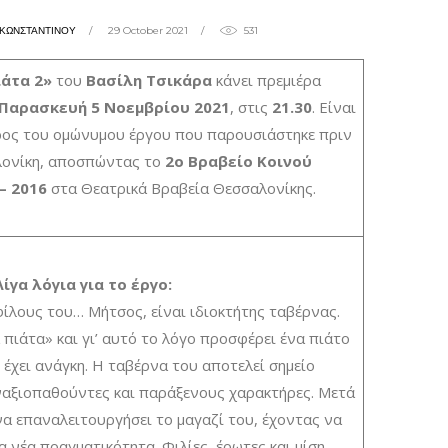
ΗΚΩΝΣΤΑΝΤΙΝΟΥ
29 October 2021
531
ιάτα 2»
του
Βασίλη Τσικάρα
κάνει πρεμιέρα
Παρασκευή 5 Νοεμβρίου 2021
, στις
21.30
. Είναι
ρος του ομώνυμου έργου που παρουσιάστηκε πριν
λονίκη, αποσπώντας το
2ο Βραβείο Κοινού
– 2016
στα Θεατρικά Βραβεία Θεσσαλονίκης.
Λίγα λόγια για το έργο:
ίλους του… Μήτσος, είναι ιδιοκτήτης ταβέρνας.
 πιάτα» και γι’ αυτό το λόγο προσφέρει ένα πιάτο
 έχει ανάγκη. Η ταβέρνα του αποτελεί σημείο
ναξιοπαθούντες και παράξενους χαρακτήρες. Μετά
α επαναλειτουργήσει το μαγαζί του, έχοντας να
α νέα πραγματικότητα. Φιλίες, έρωτες και μίση