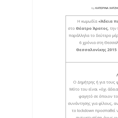
by
ΚΑΤΕΡΙΝΑ ΧΑΤΖ
Η κωμωδία
«Άδεια π
στο
Θέατρο Άρατος
, την
παράλληλα το δεύτερο μέ
6 χρόνια στη Θεσσα
Θεσσαλονίκης 2015 
Ο Δημήτρης ή για τους φ
Μότο του είναι «όχι άδεια
φαγητό σε όποιον το
συνάντησης για φίλους, α
το lockdown προσπαθεί ν
αντιμετωπίσει όμως μι