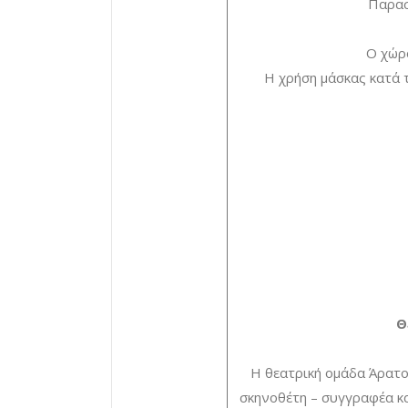
Παρασ
O χώρ
Η χρήση μάσκας κατά τ
Θ
Η θεατρική ομάδα Άρατος
σκηνοθέτη – συγγραφέα κα