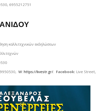
530, 6955212751
ΑΝΙΔΟΥ
θηση καλλιτεχνικών εκδηλώσεων
αλλιτεχνών
0530
49950530,
W
:
https://livestr.gr/
.
Facebook:
Live Street,