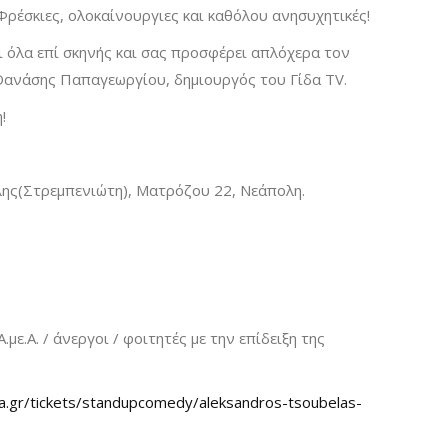
Φρέσκιες, ολοκαίνουργιες και καθόλου ανησυχητικές!
 όλα επί σκηνής και σας προσφέρει απλόχερα τον
 Θανάσης Παπαγεωργίου, δημιουργός του Γίδα TV.
!
ης(Στρεμπενιώτη), Ματρόζου 22, Νεάπολη.
.με.Α. / άνεργοι / φοιτητές με την επίδειξη της
a.gr/tickets/standupcomedy/aleksandros-tsoubelas-