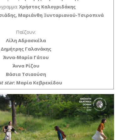
όγραμμα:
Χρήστος Καλογριδάκης
σιάδης, Μαριάνθη Ξυνταριανού-Τσιροπινά
Παίζουν:
Λίλη Αδρασκέλα
Δημήτρης Γαλανάκης
Άννα-Μαρία Γάτου
Άννα Ρίζου
Βάσια Τσιαούση
t star
: Μαρία Κεβρεκίδου