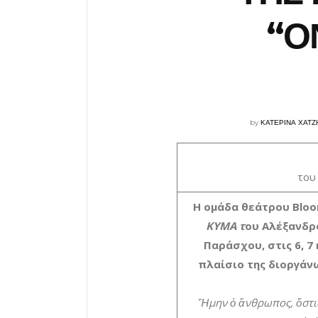
“Ο
by
ΚΑΤΕΡΙΝΑ ΧΑΤ
του
Η ομάδα θεάτρου Blo
ΚΥΜΑ τ
ου Αλέξανδρ
Παράσχου, στις 6, 7
πλαίσιο της διοργάν
Ἤμην ὁ ἄνθρωπος, ὅστις