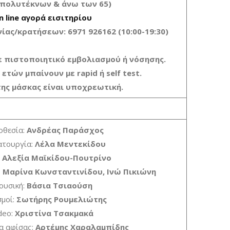
 πολυτέκνων & άνω των 65)
n line αγορά εισιτηρίου
ας/κρατήσεων: 6971 926162 (10:00-19:30)
με πιστοποιητικό εμβολιασμού ή νόσησης.
ετών μπαίνουν με rapid ή self test.
της μάσκας είναι υποχρεωτική.
οθεσία:
Ανδρέας Παράσχος
ατουργία:
Λέλα Μεντεκίδου
:
Αλεξία Μαϊκίδου-Πουτρίνο
:
Μαρίνα Κωνσταντινίδου, Ινώ Πικιώνη
ουσική:
Βάσια Τσιαούση
μοί:
Σωτήρης Ρουμελιώτης
deo:
Χριστίνα Τσακμακά
α αφίσας:
Αρτέμης Χαραλαμπίδης