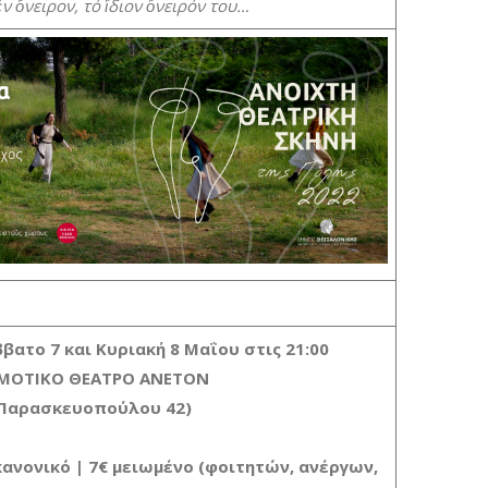
ἕν ὄνειρον, τό ἴδιον ὄνειρόν του…
ββατο 7 και Κυριακή 8 Μαΐου
στις 21:00
ΜΟΤΙΚΟ ΘΕΑΤΡΟ ΑΝΕΤΟΝ
Παρασκευοπούλου 42)
κανονικό | 7€ μειωμένο (φοιτητών, ανέργων,