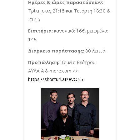
Ημέρες & ώρες παραστάσεων:
Τρίτη στις 21:15 και Τετάρτη 18:30 &
21:15
Εισιτήρια:
κανονικό: 16€, μειωμένο:
14€
Διάρκεια παράστασης:
80 λεπτά
Προπώληση:
Ταμείο θεάτρου
ΑΥΛΑΙΑ & more.com >>
https://shorturl.at/evO15