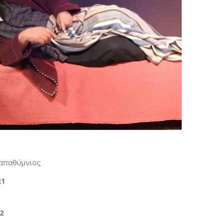
Παπαθύμνιος
21
22