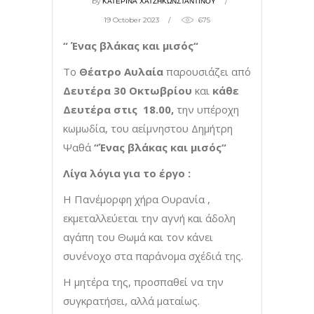
by
ΚΑΤΕΡΙΝΑ ΧΑΤΖΗΚΩΝΣΤΑΝΤΙΝΟΥ
19 October 2023
675
“ Ένας βλάκας και μισός“
Το
Θέατρο Αυλαία
παρουσιάζει από
Δευτέρα 30 Οκτωβρίου
και
κάθε
Δευτέρα στις 18.00,
την υπέροχη
κωμωδία, του αείμνηστου Δημήτρη
Ψαθά
“Ένας βλάκας και μισός“
Λίγα λόγια για το έργο :
Η Πανέμορφη χήρα Ουρανία ,
εκμεταλλεύεται την αγνή και άδολη
αγάπη του Θωμά και τον κάνει
συνένοχο στα παράνομα σχέδιά της.
Η μητέρα της, προσπαθεί να την
συγκρατήσει, αλλά ματαίως.