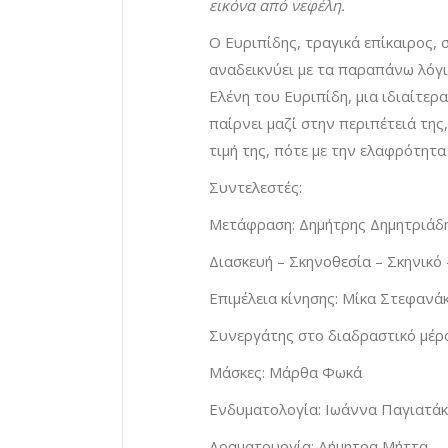
εικόνα από νεφέλη.
Ο Ευριπίδης, τραγικά επίκαιρος, 
αναδεικνύει με τα παραπάνω λόγι
Ελένη του Ευριπίδη, μια ιδιαίτερ
παίρνει μαζί στην περιπέτειά της
τιμή της, πότε με την ελαφρότητα
Συντελεστές:
Μετάφραση: Δημήτρης Δημητριάδ
Διασκευή – Σκηνοθεσία – Σκηνικό
Επιμέλεια κίνησης: Μίκα Στεφανά
Συνεργάτης στο διαδραστικό μέ
Μάσκες: Μάρθα Φωκά
Ενδυματολογία: Ιωάννα Παγιατά
Δραματουργία: Δήμητρα Μήττα