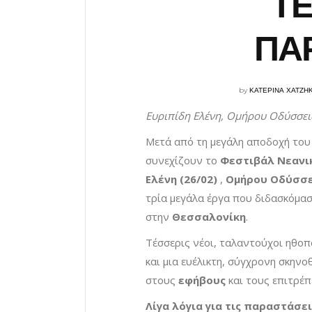
ΤΕ
ΠΑΡ
by
ΚΑΤΕΡΙΝΑ ΧΑΤΖΗ
Ευριπίδη Ελένη, Ομήρου Οδύσσεια
Μετά από τη μεγάλη αποδοχή του 
συνεχίζουν το
Φεστιβάλ Νεανι
Ελένη (26/02)
,
Ομήρου Οδύσσει
τρία μεγάλα έργα που διδασκόμα
στην
Θεσσαλονίκη
.
Τέσσερις νέοι, ταλαντούχοι ηθοπ
και μια ευέλικτη, σύγχρονη σκηνο
στους
εφήβους
και τους επιτρέπ
Λίγα λόγια για τις παραστάσει