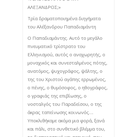
ΑΛΕΞΑΝΔΡΟΣ;»
Τρία δραματοποιημένα διηγήματα
του Αλέξανδρου Παπαδιαμάντη
Ο Παπαδιαμάντης. Αυτό το μεγάλο
πνευματικό τρίστρατο του
Ελληνισμού, αυτός ο αναχωρητής, ο
μοναχικός και συνεσταλμένος πότης,
ανατόμος, ψυχογράφος, ψάλτης, ο
της του Χριστού αγάπης ερρωμένος,
ο πένης, ο θυμόσοφος, ο ηθογράφος,
ο γραφιάς της επιβίωσης, ο
νοσταλγός του Παραδείσου, ο της
άκρας ταπείνωσης κοινωνός….
Υποκλιθήκαμε ακόμα μια φορά, ξανά
και πάλι, στο συνθετικό βλέμμα του,
το διαπεραστικό και σατιρικό, που