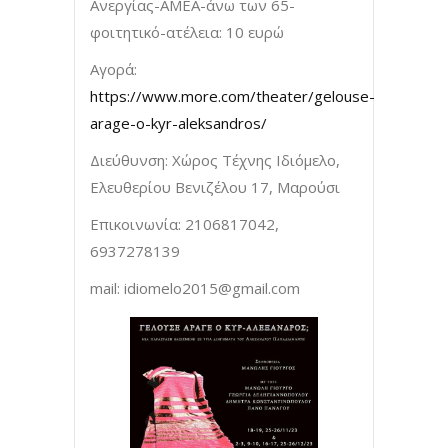
Ανεργίας-ΑΜΕΑ-άνω των 65-
φοιτητικό-ατέλεια: 10 ευρώ
Αγορά:
https://www.more.com/theater/gelouse-
arage-o-kyr-aleksandros/
Διεύθυνση: Χώρος Τέχνης Ιδιόμελο,
Ελευθερίου Βενιζέλου 17, Μαρούσι
Επικοινωνία: 2106817042,
6937278139
mail:
idiomelo2015@gmail.com