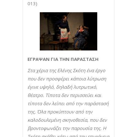
013)
ΕΓΡΑΨΑΝ ΓΙΑ ΤΗΝ ΠΑΡΑΣΤΑΣΗ
Στα χέρια της Ελένης Σκότη ένα έργο
που δεν προσφέρει κάποια λύτρωση
έγινε υψηλό, δηλαδή λυτρωτικό,
θέατρο. Τίποτα δεν περισσεύει και
τίποτα δεν λείπει από την παράστασή
της. Όλα προκύπτουν από την
καλοδουλεμένη σκηνοθεσία, που δεν
βροντοφωνάζει την παρουσία της. Η
Σκότη σκάβει κάτω από την επιφάνεια