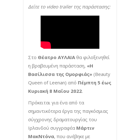
Δείτε το video trailer της παράστασης:
Στο
Θέατρο ΑΥΛΑΙΑ
θα φιλοξενηθεί
η βραβευμένη παράσταση,
«Η
Βασίλισσα της Ομορφιάς»
(Beauty
Queen of Leenan) από
Πέμπτη
5 έως
Κυριακή 8 Μαΐου 2022
.
Πρόκειται για ένα από τα
σημαντικότερα έργα της παγκόσμιας
σύγχρονης δραματουργίας του
Ιρλανδού συγγραφέα
Μάρτιν
ΜακΝτόνα
, που ανέβηκε με