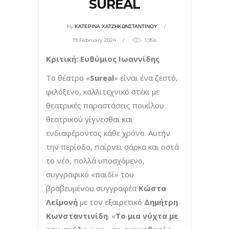
SUREAL
by
ΚΑΤΕΡΙΝΑ ΧΑΤΖΗΚΩΝΣΤΑΝΤΙΝΟΥ
19 February 2024
1.95k
Κριτική: Ευθύμιος Ιωαννίδης
Το θέατρο «
Sureal
» είναι ένα ζεστό,
φιλόξενο, καλλιτεχνικό στέκι με
θεατρικές παραστάσεις ποικίλου
θεατρικού γίγνεσθαι και
ενδιαφέροντος κάθε χρόνο. Αυτήν
την περίοδο, παίρνει σάρκα και οστά
το νέο, πολλά υποσχόμενο,
συγγραφικό «παιδί» του
βραβευμένου συγγραφέα
Κώστα
Λεϊμονή
με τον εξαιρετικό
Δημήτρη
Κωνσταντινίδη
. «
To μια νύχτα με