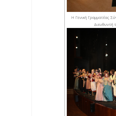
Η Γενική Γραμματέας Σύ
Διευθυντή τ