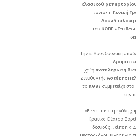
κλασικού ρεπερτορίο
τόνισε
η Γενική Γ
Δουνδουλάκη
του
ΚΘΒΕ
«Επιθεω
σκ
Την κ. Δουνδουλάκη υποδ
Δραματικ
χρέη
αναπληρωτή
διε
Διευθυντής
Αστέρης Πε
το
ΚΘΒΕ
συμμετείχε στο
την 
«Είναι πάντα μεγάλη χ
Κρατικό Θέατρο Βορεί
δεσμούς», είπε η κ. 
θεατρολόγου μίλησε για τ