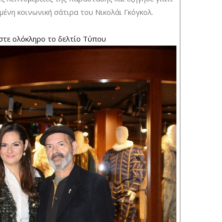
μένη κοινωνική σάτιρα του Νικολάι Γκόγκολ.
στε ολόκληρο το δελτίο Τύπου