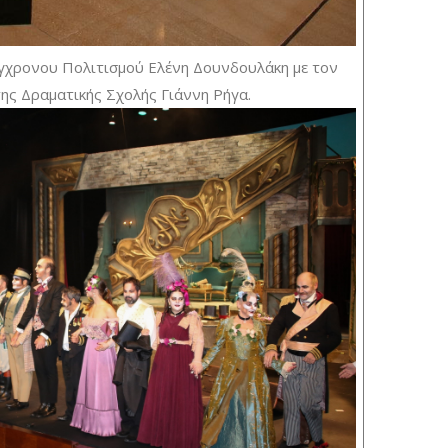
γχρονου Πολιτισμού Ελένη Δουνδουλάκη με τον
ης Δραματικής Σχολής Γιάννη Ρήγα.