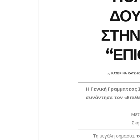
ΔΟ
ΣΤΗΝ
“ΕΠ
by
ΚΑΤΕΡΙΝΑ ΧΑΤΖΗ
Η Γενική Γραμματέας
συνάντησε τον «Επιθ
Μετ
Σκη
Τη μεγάλη σημασία,
τ