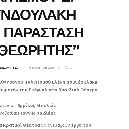
ΥΝΔΟΥΛΑΚΗ
 ΠΑΡΑΣΤΑΣΗ
ΙΘΕΩΡΗΤΗΣ”
ΚΩΝΣΤΑΝΤΙΝΟΥ
6 November 2023
247
 Σύγχρονου Πολιτισμού Ελένη Δουνδουλάκη
εωρητή» του Γκόγκολ στο Βασιλικό Θέατρο
άφραση:
Ερρίκος Μπελιές
νοθεσία
: Γιάννης Κακλέας
α Κρατικά Θέατρα
να ανεβάζουν
έργα του