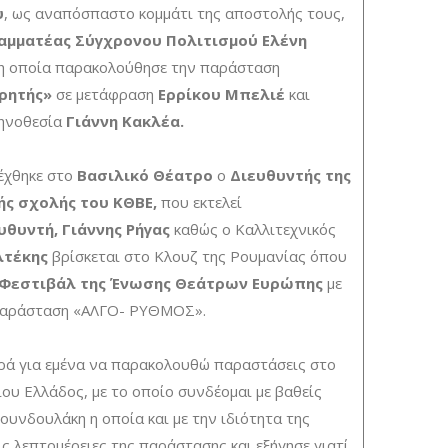
υ
, ως αναπόσπαστο κομμάτι της αποστολής τους,
ραμματέας Σύγχρονου Πολιτισμού Ελένη
η οποία παρακολούθησε την παράσταση
ρητής»
σε μετάφραση
Ερρίκου Μπελιέ
και
ηνοθεσία
Γιάννη Κακλέα.
έχθηκε στο
Βασιλικό Θέατρο
ο
Διευθυντής της
ής σχολής του ΚΘΒΕ,
που εκτελεί
υθυντή, Γιάννης Ρήγας
καθώς ο Καλλιτεχνικός
λτέκης
βρίσκεται στο Κλουζ της Ρουμανίας όπου
Φεστιβάλ της Ένωσης Θεάτρων Ευρώπης
με
παράσταση «ΑΛΓΟ- ΡΥΘΜΟΣ».
αρά για εμένα να παρακολουθώ παραστάσεις στο
ου Ελλάδος, με το οποίο συνδέομαι με βαθείς
Δουνδουλάκη η οποία και με την ιδιότητα της
ις λεπτομέρειες της παράστασης και εξήγησε γιατί