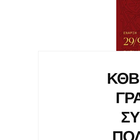
ΚΘΒ
ΓΡ
Σ
ΠΟΛ