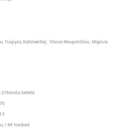
υ, Γιώργος Καλπακίδης ‘Ελενα Μουρατίδου, Μαρίνα
6 (Πλατεία ΧΑΝΘ)
070
13
ος / 8€ παιδικό