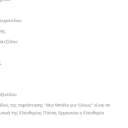
Δουμανίδου
δης
αϊτζίδου
ς
οξενίδου
λος της παράστασης ‘’Μια Μπάλα για ‘Ολους’’ είναι σε
σική της Ελευθερίας Πάτση. Ερμηνεύει η Ελευθερία