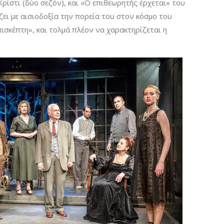
Κρίστι (δύο σεζόν), και «Ο επιθεωρητής έρχεται» του
ζει με αισιοδοξία την πορεία του στον κόσμο του
ισκέπτη», και τολμά πλέον να χαρακτηρίζεται η