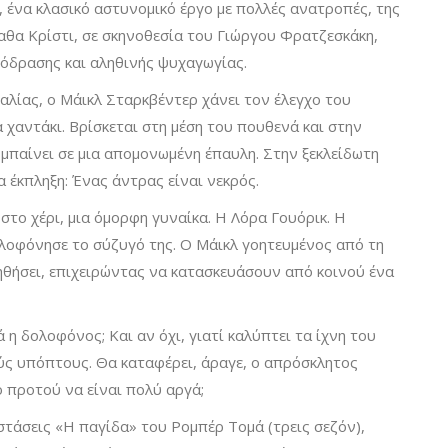
, ένα κλασικό αστυνομικό έργο με πολλές ανατροπές, της
αθα Κρίστι, σε σκηνοθεσία του Γιώργου Φρατζεσκάκη,
πόδρασης και αληθινής ψυχαγωγίας.
αλίας, ο Μάικλ Σταρκβέντερ χάνει τον έλεγχο του
α χαντάκι. Βρίσκεται στη μέση του πουθενά και στην
 μπαίνει σε μια απομονωμένη έπαυλη. Στην ξεκλείδωτη
 έκπληξη: Ένας άντρας είναι νεκρός.
 στο χέρι, μια όμορφη γυναίκα. Η Λόρα Γουόρικ. Η
λοφόνησε το σύζυγό της. Ο Μάικλ γοητευμένος από τη
ηθήσει, επιχειρώντας να κατασκευάσουν από κοινού ένα
 η δολοφόνος; Και αν όχι, γιατί καλύπτει τα ίχνη του
ύς υπόπτους. Θα καταφέρει, άραγε, ο απρόσκλητος
 προτού να είναι πολύ αργά;
στάσεις «Η παγίδα» του Ρομπέρ Τομά (τρεις σεζόν),