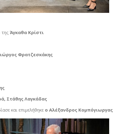
»
της
Άγκαθα Κρίστι
Γιώργος Φρατζεσκάκης
ης
ρά, Στάθης Λαγκάδας
δίασε και επιμελήθηκε
o Αλέξανδρος Κομπόγιωργας