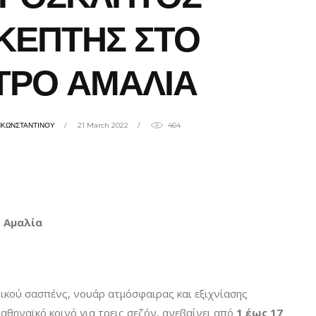
ΚΕΠΤΗΣ ΣΤΟ
ΤΡΟ ΑΜΑΛΙΑ
ΗΚΩΝΣΤΑΝΤΙΝΟΥ
21 March 2022
464
ο Αμαλία
ικού σασπένς, νουάρ ατμόσφαιρας και εξιχνίασης
αθηναϊκό κοινό για τρεις σεζόν, ανεβαίνει από
1 έως 17