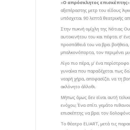
«
Ο απρόσκλητος επισκέπτης
»
αξεπέραστης μετρ του είδους Άγκ
υπόσχεται 90 λεπτά θεατρικής α
Στην πυκνή ομίχλη της Νότιας Ου
αυτοκινήτου του και πέφτει σ’ έν
προσπάθειά του να βρει βοήθεια,
μπαλκονόπορτα, τον περιμένει μια
Λίγο πιο πέρα, μ’ ένα περίστροφο
γυναίκα που παραδέχεται πως δο
νεαρή χήρα, αποφασίζει να τη βο
ακλόνητο άλλοθι.
Μήπως όμως δεν είναι αυτή τελικά
ενόχου; Ένα σπίτι γεμάτο πιθανο
επισκέπτης να βρει τον δολοφόνο
Tο θέατρο ELIART, μετά τις παρα