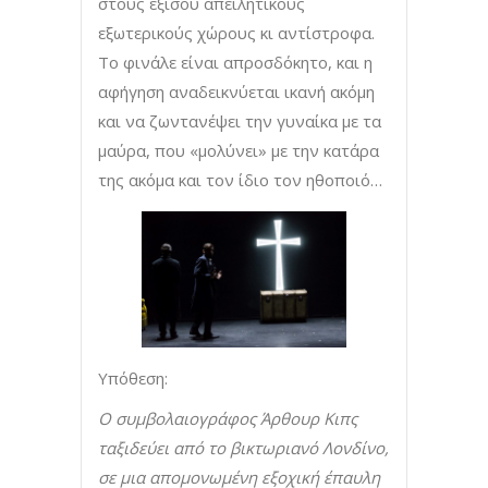
στους εξίσου απειλητικούς
εξωτερικούς χώρους κι αντίστροφα.
Το φινάλε είναι απροσδόκητο, και η
αφήγηση αναδεικνύεται ικανή ακόμη
και να ζωντανέψει την γυναίκα με τα
μαύρα, που «μολύνει» με την κατάρα
της ακόμα και τον ίδιο τον ηθοποιό…
Υπόθεση:
Ο συμβολαιογράφος Άρθουρ Κιπς
ταξιδεύει από το βικτωριανό Λονδίνο,
σε μια απομονωμένη εξοχική έπαυλη