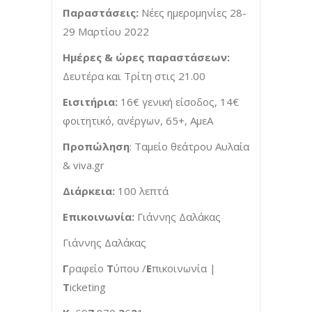
Παραστάσεις:
Νέες ημερομηνίες 28-
29 Μαρτίου 2022
Ημέρες & ώρες παραστάσεων:
Δευτέρα και Τρίτη στις 21.00
Εισιτήρια:
16€ γενική είσοδος, 14€
φοιτητικό, ανέργων, 65+, ΑμεΑ
Προπώληση
: Ταμείο θεάτρου Αυλαία
&
viva.gr
Διάρκεια:
100 λεπτά
Επικοινωνία:
Γιάννης Δαλάκας
Γιάννης Δαλάκας
Γ
ραφείο
Τ
ύπου /
Ε
πικοινωνία |
T
icketing