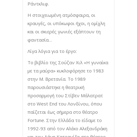
Ράντκλιφ.
Η στοιχειωμένη ατμόσφαιρα, οι
κραυγές, οι υπόκωφοι ήχοι, η ομίχλη
και οι σκιερές γωνιές εξάπτουν τη
φαντασία…
Λίγα λόγια για το έργο:
Το βιβλίο της Σούζαν Χιλ «Η γυναίκα
με τα μαύρα» κυκλοφόρησε το 1983
στην Μ. Βρετανία. Το 1989
παρουσιάστηκε η θεατρική
προσαρμογή του Στίβεν Μάλατρατ
στο West End του Λονδίνου, όπου
παίζεται έως σήμερα στο θέατρο
Fortune. Στην Ελλάδα το είδαμε το
1992-93 από τον Αλέκο Αλεξανδράκη
και τον Δάνη Κατρανίδη στο θέατρο