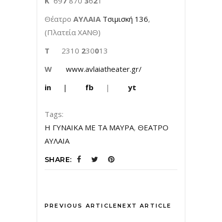
Κ
69
7
870
3
6
2
1
Θέατρο
ΑΥΛΑΙΑ
Τσιμισκή 136
,
(Πλατεία ΧΑΝΘ)
T
2310
2
30
0
13
W
www.avlaiatheater.gr/
in
|
fb
|
yt
Tags:
Η ΓΥΝΑΙΚΑ ΜΕ ΤΑ ΜΑΥΡΑ
,
ΘΕΑΤΡΟ
ΑΥΛΑΙΑ
SHARE:
PREVIOUS ARTICLE
NEXT ARTICLE