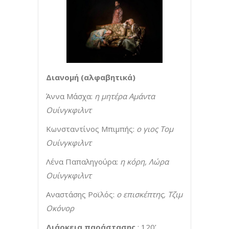
Διανομή (αλφαβητικά)
Άννα Μάσχα:
η μητέρα Αμάντα
Ουίνγκφιλντ
Κωνσταντίνος Μπιμπής:
ο γιος Τομ
Ουίνγκφιλντ
Λένα Παπαληγούρα:
η κόρη, Λώρα
Ουίνγκφιλντ
Αναστάσης Ροϊλός:
ο επισκέπτης, Τζιμ
Οκόνορ
Διάρκεια παράστασης
: 120’