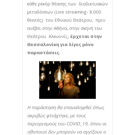
κάθε ρεκόρ θέασης των διαδικτυακών
μεταδόσεων (Live streaming- 8.000
θεατές) του Εθνικού Θεάτρου, πριν
ανέβει στην Αθήνα, στην σκηνή του
Θεάτρου Αλκυονίς,
έρχεται στην
Θεσσαλονίκη για λίγες μόνο
παραστάσεις.
Η παράσταση θα επαναληφθεί όπως
ακριβώς φτιάχτηκε, με τους
περιορισμούς του COVID_19, όπου οι
ηθοποιοί δεν μπορούν να αγγίξουν ο