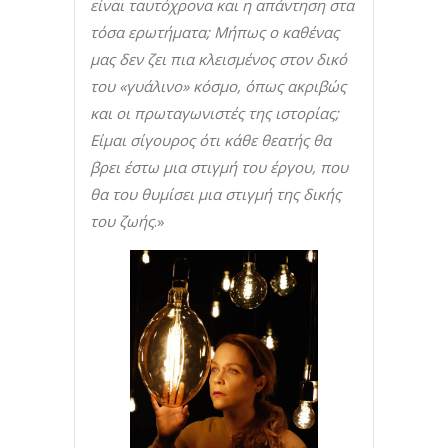
είναι ταυτόχρονα και η απάντηση στα
τόσα ερωτήματα; Μήπως ο καθένας
μας δεν ζει πια κλεισμένος στον δικό
του «γυάλινο» κόσμο, όπως ακριβώς
και οι πρωταγωνιστές της ιστορίας;
Είμαι σίγουρος ότι κάθε θεατής θα
βρει έστω μια στιγμή του έργου, που
θα του θυμίσει μια στιγμή της δικής
του ζωής
.»