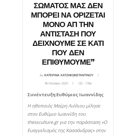
ΣΩΜΑΤΟΣ ΜΑΣ ΔΕΝ
ΜΠΟΡΕΙ ΝΑ ΟΡΙΖΕΤΑΙ
ΜΟΝΟ ΑΠ ΤΗΝ
ΑΝΤΙΣΤΑΣΗ ΠΟΥ
ΔΕΙΧΝΟΥΜΕ ΣΕ ΚΑΤΙ
ΠΟΥ ΔΕΝ
ΕΠΙΘΥΜΟΥΜΕ”
by
ΚΑΤΕΡΙΝΑ ΧΑΤΖΗΚΩΝΣΤΑΝΤΙΝΟΥ
18 October 2021
1.15k
Συνέντευξη:Ευθύμιος Ιωαννίδης
Η ηθοποιός Μαίρη Λιόλιου μίλησε
στον Ευθύμιο Ιωαννίδη του
thessculture
.
gr
για την παράσταση «Ο
Ευαγγελισμός της Κασσάνδρας» στην