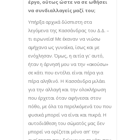
έργο, ούτως ώστε να σε ωθήσει
να συνδιαλλαγείς μαζί του;
Υπήρξα αρχικά δύσπιστη στα
λεγόμενα της Κασσάνδρας του Δ.Δ. –
τι ειρωνεία! Με έκαναν να νιώσω
αμήχανα ως γυναίκα, ίσως και με
ενόχλησαν. Όμως, η αιτία γι’ αυτό,
ήταν η άρνησή μου να την «ακούσω»
σε κάτι που εντέλει είναι πέρα για
πέρα αληθινό. Η Κασσάνδρα μιλάει
για την αλλαγή και την ολοκλήρωση
που έρχεται όταν αφήνεσαι στον
πόθο, με όλα τα περελκόμενά του που
φυσικά μπορεί να είναι και πικρά. Η
αυτοδιάθεση του σώματός μας δεν
μπορεί να ορίζεται μόνο απ’ την