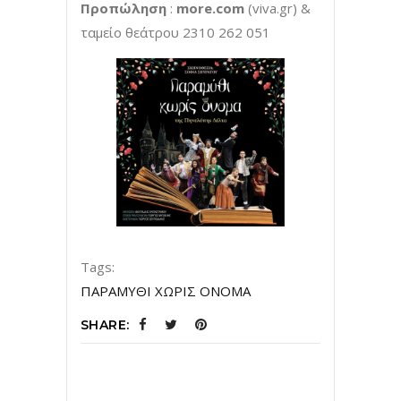
Προπώληση
:
more.com
(viva.gr) &
ταμείο θεάτρου 2310 262
051
Tags:
ΠΑΡΑΜΥΘΙ ΧΩΡΙΣ ΟΝΟΜΑ
SHARE: