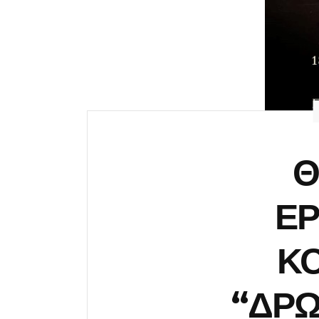
Θ
ΕΡ
Κ
“ΔΡΩ