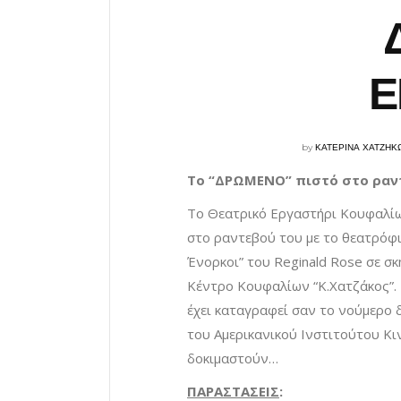
Ε
by
ΚΑΤΕΡΙΝΑ ΧΑΤΖΗΚ
Το
“
ΔΡΩΜΕΝΟ
”
πιστό
στο
ραν
Το Θεατρικό Εργαστήρι Κουφαλίω
στο ραντεβού του με το θεατρόφι
Ένορκοι” του Reginald Rose σε σ
Κέντρο Κουφαλίων “Κ.Χατζάκος”. Π
έχει καταγραφεί σαν το νούμερο
του Αμερικανικού Ινστιτούτου Κ
δοκιμαστούν…
ΠΑΡΑΣΤΑΣΕΙΣ
: