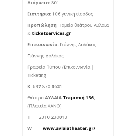
Διάρκεια:
80’
Εισιτήρια
: 10€ γενική είσοδος
Προπώληση
: Ταμείο θεάτρου Αυλαία
&
t
icketservices
.
gr
Επικοινωνία:
Γιάννης Δαλάκας
Γιάννης Δαλάκας
Γ
ραφείο
Τ
ύπου /
Ε
πικοινωνία |
T
icketing
Κ
69
7
870
3
6
2
1
Θέατρο
ΑΥΛΑΙΑ
Τσιμισκή 136
,
(Πλατεία ΧΑΝΘ)
T
2310
2
30
0
13
W
www.avlaiatheater.gr/