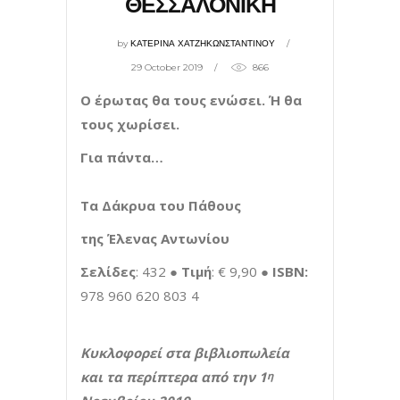
ΘΕΣΣΑΛΟΝΙΚΗ
by
ΚΑΤΕΡΙΝΑ ΧΑΤΖΗΚΩΝΣΤΑΝΤΙΝΟΥ
29 October 2019
866
Ο έρωτας θα τους ενώσει. Ή θα
τους χωρίσει.
Για πάντα…
T
α Δάκρυα του Πάθους
της Έλενας Αντωνίου
Σελίδες
: 432 ●
Τιμή
: € 9,90 ●
ΙSBN:
978 960 620 803 4
K
υκλοφορεί στα βιβλιοπωλεία
και τα περίπτερα από την 1
η