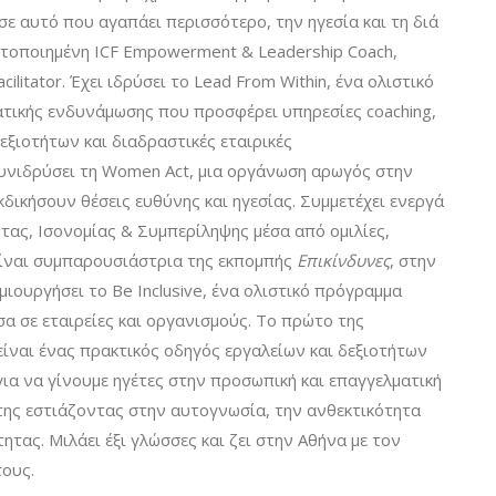
σε αυτό που αγαπάει περισσότερο, την ηγεσία και τη διά
ιστοποιημένη ICF Empowerment & Leadership Coach,
ilitator. Έχει ιδρύσει το Lead From Within, ένα ολιστικό
ατικής ενδυνάμωσης που προσφέρει υπηρεσίες coaching,
εξιοτήτων και διαδραστικές εταιρικές
συνιδρύσει τη Women Act, μια οργάνωση αρωγός στην
δικήσουν θέσεις ευθύνης και ηγεσίας. Συμμετέχει ενεργά
τας, Ισονομίας & Συμπερίληψης μέσα από ομιλίες,
είναι συμπαρουσιάστρια της εκπομπής
Επικίνδυνες
, στην
ημιουργήσει το Be Inclusive, ένα ολιστικό πρόγραμμα
α σε εταιρείες και οργανισμούς. Το πρώτο της
είναι ένας πρακτικός οδηγός εργαλείων και δεξιοτήτων
ια να γίνουμε ηγέτες στην προσωπική και επαγγελματική
 της εστιάζοντας στην αυτογνωσία, την ανθεκτικότητα
ητας. Μιλάει έξι γλώσσες και ζει στην Αθήνα με τον
τους.