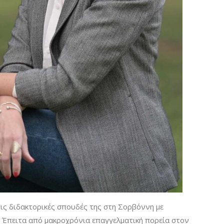
ις διδακτορικές σπουδές της στη Σορβόννη με
ς. Έπειτα από μακροχρόνια επαγγελματική πορεία στον