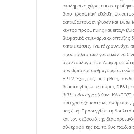
ακαδημαϊκό χώρο, επικεντρώθηκε 
βίου προσωπική εξέλιξη. Είναι π
εκπαιδεύτρια ενηλίκων και DE&I fac
κέντρο προσωπικής και επαγγελμ
βιωματικά σεμινάρια ανάπτυξης δ
εκπαιδεύσεις. Ταυτόχρονα, έχει 
προσπάθεια των γυναικών να διεκ
στον διάλογο περί Διαφορετικότη
συνέδρια και αρθρογραφία, ενώ 
ΕΡΤ2. Έχει, μαζί με τη Βίκη, συνδ
δημιουργίας κουλτούρας DE&I μέσ
βιβλίο
Αυτοηγεσία
(εκδ. ΚΑΚΤΟΣ) 
που χρειαζόμαστε ως άνθρωποι, γ
μας ζωή. Προσεγγίζει τη δουλειά
και τον σεβασμό της διαφορετικότ
σύντροφό της και τα δύο παιδιά 