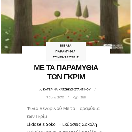
ΒΙΒΛΙΑ
,
ΠΑΡΑΜΥΘΙΑ
,
ΣΥΝΕΝΤΕΥΞΕΙΣ
ΜΕ ΤΑ ΠΑΡΑΜΥΘΙΑ
ΤΩΝ ΓΚΡΙΜ
by
ΚΑΤΕΡΙΝΑ ΧΑΤΖΗΚΩΝΣΤΑΝΤΙΝΟΥ
7 June 2019
986
Φίλια Δενδρινού Με τα Παραμύθια
των Γκρίμ
Ekdoseis Sokoli – Εκδόσεις Σοκόλη
Η ψείρα κάηκε , η πορτούλα τρίζει, η