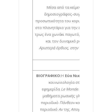
Μέσα από τα κείμενα αυτού του βιβλ
δημοσιογράφος-συγγραφέας Εύα Νικολ
προσωπικότητα του κορυφαίου επιστήμονα.
στο πλανητάριο για την εκπομπή «9+1 ΜΟΥ
τρως ένα χωνάκι παγωτό, έτσι άλλωστε περ
και τον δυναμικό ρόλο της συζύγου τ
Αριστερά όρθιος, στην πίσω σειρά, ο Γι
Στ
ΒΙΟΓΡΑΦΙΚΟ:
Η
Εύα Νικολαΐδου
γεννήθηκ
κοινωνιολογία στο Mary Ward Cente
εφημερίδα
Le
Monde
. Το 1985, με υποτ
μαθήματα ρωσικής γλώσσας, καθώς και 
περιοδικό
Πάνθεον
και συνέχισε στα πε
περιοδικό
Αν
της
Απογευματινής
,
Πρώτη