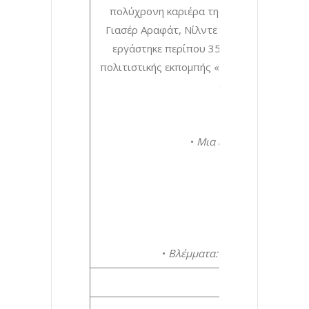
πολύχρονη καριέρα της, είχε την ευκαιρ
Γιασέρ Αραφάτ, Νίλντε Γιότι, αρχιεπίσκο
εργάστηκε περίπου 35 χρόνια. Από το 
πολιτιστικής εκπομπής «9+1 Μούσες», η ο
από την ΕΡΤ. Γι’ 
•
Μια ευλαβική ανάμνηση
•
Έ
•
•
•
Βλέμματα: Ιδίοις όμμασι
(ποι