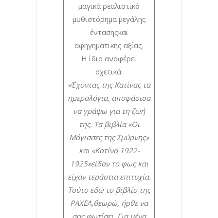
μαγικά ρεαλιστικό
μυθιστόρημα μεγάλης
έντασηςκαι
αφηγηματικής αξίας.
Η ίδια αναφέρει
σχετικά:
«Έχοντας της Κατίνας τα
ημερολόγια, αποφάσισα
να γράψω για τη ζωή
της. Τα βιβλία «Οι
Μάγισσες της Σμύρνης»
και «Κατίνα 1922-
1925»
είδαν το φως και
είχαν τεράστια επιτυχία.
Τούτο εδώ το βιβλίο της
ΡΑΧΕΛ,
θεωρώ, ήρθε να
σας φωτίσει. Για μένα