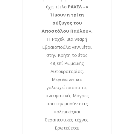
έχει τίτλο
ΡΑΧΕΛ –
«
Ήμουν η τρίτη
σύζυγος του
Αποστόλου Παύλου».
Η Ραχέλ, μια νεαρή
Εβραιοπούλα γεννιέται
στην Κρήτη το έτος
48,επί Ρωμαϊκής
Αυτοκρατορίας.
Μεγαλώνει και
γαλουχείταιαπό τις
πνευματικές Μάγρες
που την μυούν στις
πολεμικέςκαι
θεραπευτικές τέχνες.
Ερωτεύεται