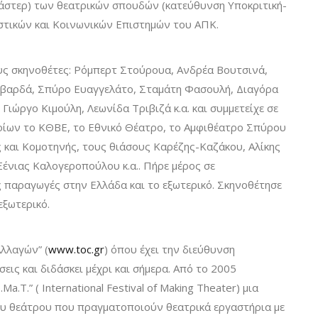
στερ) των θεατρικών σπουδών (κατεύθυνση Υποκριτική-
στικών και Κοινωνικών Επιστημών του ΑΠΚ.
υς σκηνοθέτες: Ρόμπερτ Στούρουα, Ανδρέα Βουτσινά,
βαρδά, Σπύρο Ευαγγελάτο, Σταμάτη Φασουλή, Διαγόρα
ώργο Κιμούλη, Λεωνίδα Τριβιζά κ.α. και συμμετείχε σε
οίων το ΚΘΒΕ, το Εθνικό Θέατρο, το Αμφιθέατρο Σπύρου
και Κομοτηνής, τους θιάσους Καρέζης-Καζάκου, Αλίκης
Ξένιας Καλογεροπούλου κ.α.. Πήρε μέρος σε
ς παραγωγές στην Ελλάδα και το εξωτερικό. Σκηνοθέτησε
εξωτερικό.
λλαγών” (
www.toc.gr
) όπου έχει την διεύθυνση
εις και διδάσκει μέχρι και σήμερα. Από το 2005
Ma.T.” ( International Festival of Making Theater) μια
υ θεάτρου που πραγματοποιούν θεατρικά εργαστήρια με