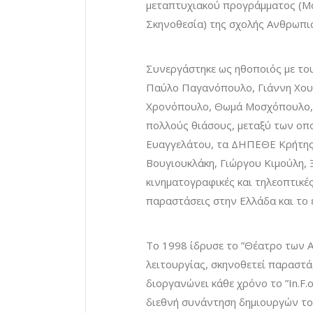
μεταπτυχιακού προγράμματος (Μά
Σκηνοθεσία) της σχολής Ανθρωπι
Συνεργάστηκε ως ηθοποιός με το
Παύλο Παγανόπουλο, Γιάννη Χου
Χρονόπουλο, Θωμά Μοσχόπουλο, Γι
πολλούς θιάσους, μεταξύ των οπ
Ευαγγελάτου, τα ΔΗΠΕΘΕ Κρήτης 
Βουγιουκλάκη, Γιώργου Κιμούλη, 
κινηματογραφικές και τηλεοπτικέ
παραστάσεις στην Ελλάδα και το 
Το 1998 ίδρυσε το ”Θέατρο των Α
λειτουργίας, σκηνοθετεί παραστάσ
διοργανώνει κάθε χρόνο το ”In.F.o.
διεθνή συνάντηση δημιουργών το