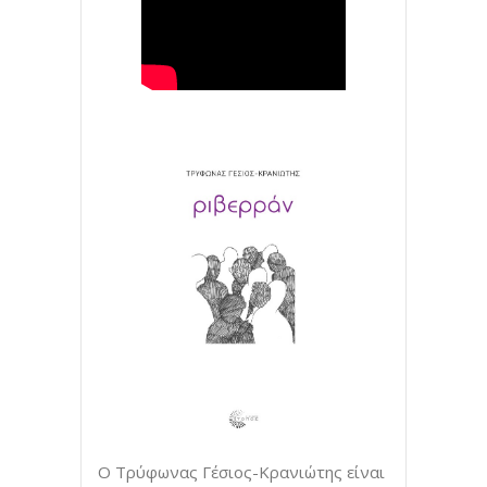
Ο Τρύφωνας Γέσιος-Κρανιώτης είναι