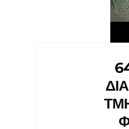
6
ΔΙ
ΤΜ
Φ