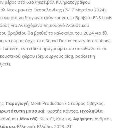
υν μέρος στο 63ο Φεστιβάλ Κινηματογράφου
βάλ Ντοκιμαντέρ Θεσσαλονίκης (7-17 Μαρτίου 2024),
 ευκαιρία να διαγωνιστούν και για το Βραβείο ENS Louis
λάδος για Ανερχόμενο Δημιουργό Ακουστικού
του βραβείου θα βρεθεί το καλοκαίρι του 2024 για έξι
ου να συμμετάσχει στο Sound Documentary International
 Lumière, ένα ειδικό πρόγραμμα που απευθύνεται σε
κουστικού χώρου (δημιουργούς blog, podcast ή
ject).
ης.
Παραγωγή
: Monk Production / Σταύρος Σβήγκος.
Πρωτότυπη μουσική
: Κωστής Κόντος.
Ηχοληψία
:
ικονόμου.
Μοντάζ
: Κωστής Κόντος.
Αφήγηση
: Ανδρέας
λώσσα
: Ελληνικά. Ελλάδα, 2023, 21’