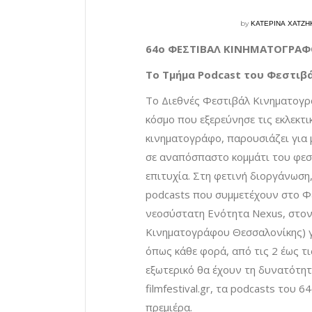
by
ΚΑΤΕΡΙΝΑ ΧΑΤΖΗ
64o ΦΕΣΤΙΒΑΛ ΚΙΝΗΜΑΤΟΓΡΑΦΟ
Το Τμήμα Podcast του Φεστιβ
Το Διεθνές Φεστιβάλ Κινηματογρ
κόσμο που εξερεύνησε τις εκλεκτι
κινηματογράφο, παρουσιάζει για 
σε αναπόσπαστο κομμάτι του φεσ
επιτυχία. Στη φετινή διοργάνωση,
podcasts που συμμετέχουν στο Φε
νεοσύστατη Ενότητα Nexus, στον
Κινηματογράφου Θεσσαλονίκης) γ
όπως κάθε φορά, από τις 2 έως τ
εξωτερικό θα έχουν τη δυνατότη
filmfestival.gr, τα podcasts του
πρεμιέρα.