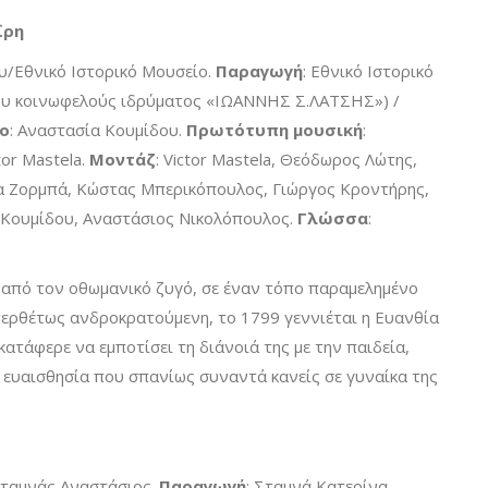
ΐρη
υ/Εθνικό Ιστορικό Μουσείο.
Παραγωγή
: Εθνικό Ιστορικό
του κοινωφελούς ιδρύματος «ΙΩΑΝΝΗΣ Σ.ΛΑΤΣΗΣ») /
ο
: Αναστασία Κουμίδου.
Πρωτότυπη μουσική
:
ctor Mastela.
Μοντάζ
: Victor Mastela, Θεόδωρος Λώτης,
α Ζορμπά, Κώστας Μπερικόπουλος, Γιώργος Κροντήρης,
 Κουμίδου, Αναστάσιος Νικολόπουλος.
Γλώσσα
:
 από τον οθωμανικό ζυγό, σε έναν τόπο παραμελημένο
περθέτως ανδροκρατούμενη, το 1799 γεννιέται η Ευανθία
κατάφερε να εμποτίσει τη διάνοιά της με την παιδεία,
ή ευαισθησία που σπανίως συναντά κανείς σε γυναίκα της
Σταμνάς Αναστάσιος.
Παραγωγή
: Σταμνά Κατερίνα,