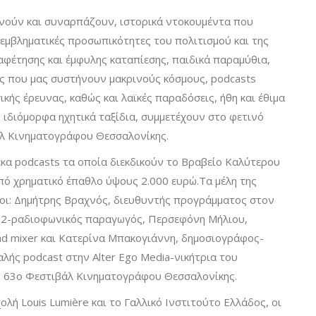
νούν και συναρπάζουν, ιστορικά ντοκουμέντα που
 εμβληματικές προσωπικότητες του πολιτισμού και της
ραφέτησης και έμφυλης καταπίεσης, παιδικά παραμύθια,
ας που μας συστήνουν μακρινούς κόσμους, podcasts
κής έρευνας, καθώς και λαϊκές παραδόσεις, ήθη και έθιμα
ιδιόμορφα ηχητικά ταξίδια, συμμετέχουν στο φετινό
λ Κινηματογράφου Θεσσαλονίκης.
κα podcasts τα οποία διεκδικούν το Βραβείο Καλύτερου
πό χρηματικό έπαθλο ύψους 2.000 ευρώ.Τα μέλη της
ι οι: Δημήτρης Βραχνός, διευθυντής προγράμματος στον
.2-ραδιοφωνικός παραγωγός, Περσεφόνη Μήλιου,
nd mixer και Κατερίνα Μπακογιάννη, δημοσιογράφος-
λής podcast στην Alter Ego Media-νικήτρια του
ο 63ο Φεστιβάλ Κινηματογράφου Θεσσαλονίκης.
λή Louis Lumière και το Γαλλικό Ινστιτούτο Ελλάδος, οι