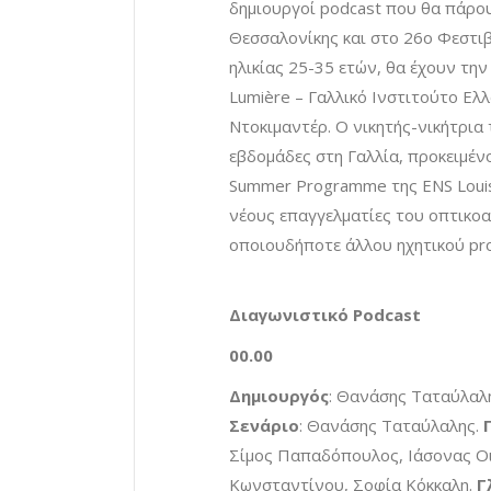
δημιουργοί podcast που θα πάρο
Θεσσαλονίκης και στο 26ο Φεστι
ηλικίας 25-35 ετών, θα έχουν την
Lumière – Γαλλικό Ινστιτούτο Ελ
Ντοκιμαντέρ. Ο νικητής-νικήτρια 
εβδομάδες στη Γαλλία, προκειμέν
Summer Programme της ENS Louis
νέους επαγγελματίες του οπτικοα
οποιουδήποτε άλλου ηχητικού pro
Διαγωνιστικό Podcast
00.00
Δημιουργός
: Θανάσης Ταταύλαλ
Σενάριο
: Θανάσης Ταταύλαλης.
Σίμος Παπαδόπουλος, Ιάσονας Ο
Κωνσταντίνου, Σοφία Κόκκαλη.
Γ