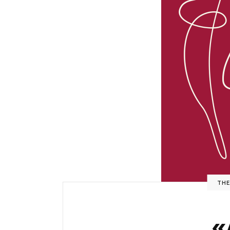
THE
«