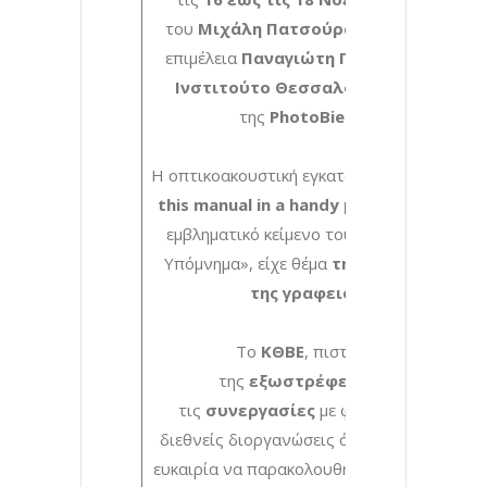
του
Μιχάλη Πατσούρα «07:00 – 15:00»
επιμέλεια
Παναγιώτη Παππά
, στο
Γαλλ
Ινστιτούτο Θεσσαλονίκης
, στο πλαίσ
της
PhotoBiennale 2023.
Η οπτικοακουστική εγκατάσταση με τίτλο
«
this manual in a handy place»
, βασισμένη
εμβληματικό κείμενο του Βάτσλαβ Χάβελ 
Υπόμνημα», είχε θέμα
τη χαοτική διάστ
της γραφειοκρατίας.
Το
ΚΘΒΕ
, πιστό στη λογική
της
εξωστρέφειας
, συνεχίζει
τις
συνεργασίες
με φορείς της πόλης 
διεθνείς διοργανώσεις όπου το κοινό έχει
ευκαιρία να παρακολουθήσει τη… συνομιλί