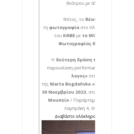
θεάτρου με άλλες τέχνες.
Φέτος, το
θέατρο
συναντά
τη
φωτογραφία
στο πλαίσιο της συνεργα
του
ΚΘΒΕ
με
το MOMus-Μουσείου
Φωτογραφίας Θεσσαλονίκης
.
Η
δεύτερη δράση του ΚΘΒΕ
είναι μι
παρουσίαση-performance με τίτλο
«Ιππό
λογος»
στην έκθεση
της
Marta
Bogdańska «Shifters»,
την
Πέ
30 Νοεμβρίου 2023
, στις 18.00
στο Πολε
Μουσείο
/ Παράρτημα Θεσσαλονίκης (Γ
Λαμπράκη 4, Θεσσαλονίκη).
Διαβάστε ολόκληρο το δελτίο Τύπου