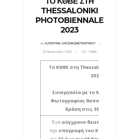
ΤΟ ΚΘΒΕ ΣΤΗ
THESSALONIKI
PHOTOBIENNALE
2023
by
ΚΑΤΕΡΙΝΑ ΧΑΤΖΗΚΩΝΣΤΑΝΤΙΝΟΥ
20 November 2023
5.98k
Το
ΚΘΒΕ
στη
Thessaloniki PhotoBienna
2023
Συνεργασία με το MOMus-Μουσείο
Φωτογραφίας Θεσσαλονίκης
Επόμεν
δράση στις 30 Νοεμβρίου
Ένα
σύγχρονο θεατρικό ηχοτοπίο
μ
την
υπογραφή του ΚΘΒΕ
συνόδευσε α
τις
16 έως τις 18 Νοεμβρίου
την έκθε